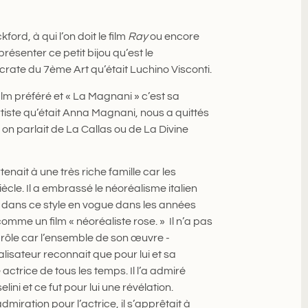
ford, à qui l’on doit le film
Ray
ou encore
 présenter ce petit bijou qu’est le
crate du 7ème Art qu’était Luchino Visconti.
ilm préféré et « La Magnani » c’est sa
tiste qu’était Anna Magnani, nous a quittés
e on parlait de La Callas ou de La Divine
nait à une très riche famille car les
ècle. Il a embrassé le néoréalisme italien
ms dans ce style en vogue dans les années
omme un film « néoréaliste rose. » Il n’a pas
i drôle car l’ensemble de son œuvre -
lisateur reconnait que pour lui et sa
trice de tous les temps. Il l’a admiré
ini et ce fut pour lui une révélation.
miration pour l’actrice, il s’apprêtait à