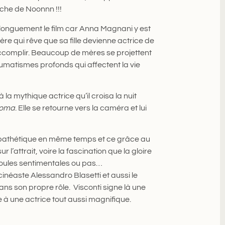
nche de Noonnn !!!
it longuement le film car Anna Magnani y est
ère qui rêve que sa fille devienne actrice de
ccomplir. Beaucoup de mères se projettent
aumatismes profonds qui affectent la vie
la mythique actrice qu’il croisa la nuit
oma
. Elle se retourne vers la caméra et lui
 pathétique en même temps et ce grâce au
l’attrait, voire la fascination que la gloire
s foules sentimentales ou pas…
cinéaste Alessandro Blasetti et aussi le
ns son propre rôle. Visconti signe là une
 à une actrice tout aussi magnifique.