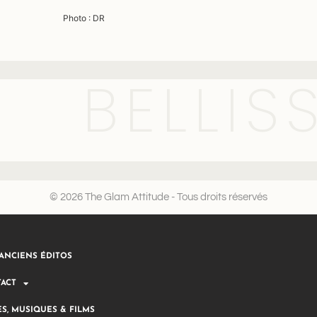
Photo : DR
BELLIS
© 2026 The Glam Attitude - Tous droits réservés
ANCIENS ÉDITOS
ACT
ES, MUSIQUES & FILMS