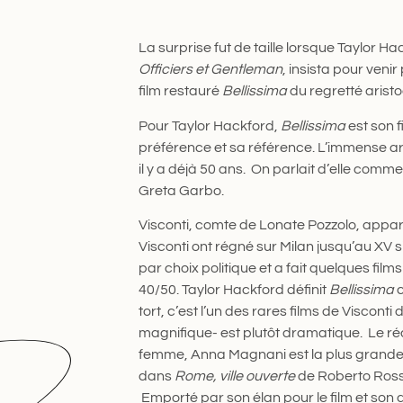
La surprise fut de taille lorsque Taylor Hack
Officiers et Gentleman
, insista pour venir
film restauré
Bellissima
du regretté aristo
Pour Taylor Hackford,
Bellissima
est son f
préférence et sa référence. L’immense ar
il y a déjà 50 ans. On parlait d’elle comm
Greta Garbo.
Visconti, comte de Lonate Pozzolo, apparte
Visconti ont régné sur Milan jusqu’au XV si
par choix politique et a fait quelques fil
40/50. Taylor Hackford définit
Bellissima
c
tort, c’est l’un des rares films de Viscont
magnifique- est plutôt dramatique. Le réa
femme, Anna Magnani est la plus grande ac
dans
Rome, ville ouverte
de Roberto Rossel
Emporté par son élan pour le film et son ad