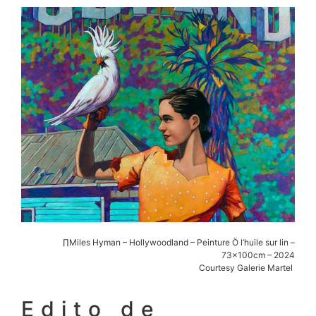
∏Miles Hyman – Hollywoodland – Peinture Ö l’huile sur lin –
73x100cm – 2024
Courtesy Galerie Martel
Edito de