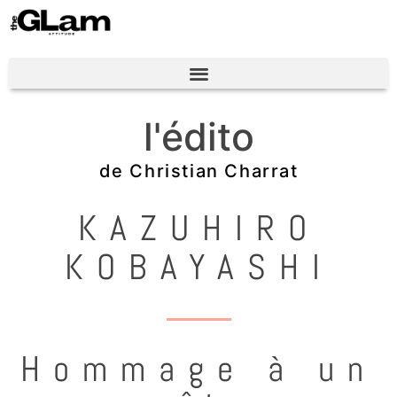
l
'
é
d
i
t
o
de Christian Charrat
KAZUHIRO
KOBAYASHI
Hommage à un