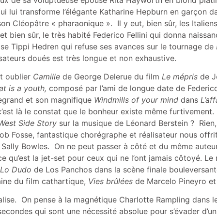
ui lui transforme l’élégante Katharine Hepburn en garçon 
on Cléopâtre « pharaonique ». Il y eut, bien sûr, les Italien
t bien sûr, le très habité Federico Fellini qui donna naissance
rise Tippi Hedren qui refuse ses avances sur le tournage de
isateurs doués est très longue et non exhaustive.
t oublier
Camille
de George Delerue du film
Le mépris
de J
t is a youth,
composé par l’ami de longue date de Federico F
egrand et son magnifique
Windmills of your mind
dans
L’af
c’est là le constat que le bonheur existe même furtivement
West Side Story
sur la musique de Léonard Berstein ? Rien,
Bob Fosse, fantastique chorégraphe et réalisateur nous offr
de Sally Bowles. On ne peut passer à côté et du même auteu
e qu’est la jet-set pour ceux qui ne l’ont jamais côtoyé. L
Lo Dudo
de Los Panchos dans la scène finale bouleversan
ine du film cathartique,
Vies brûlées
de Marcelo Pineyro et i
dalise. On pense à la magnétique Charlotte Rampling dans l
secondes qui sont une nécessité absolue pour s’évader d’un 