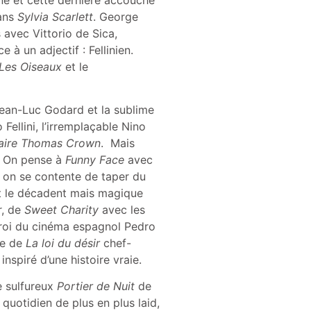
dans
Sylvia Scarlett
. George
s avec Vittorio de Sica,
 à un adjectif : Fellinien.
Les Oiseaux
et le
ean-Luc Godard et la sublime
ellini, l’irremplaçable Nino
faire Thomas Crown
. Mais
. On pense à
Funny Face
avec
 on se contente de taper du
it le décadent mais magique
r, de
Sweet Charity
avec les
e roi du cinéma espagnol Pedro
te de
La loi du désir
chef-
nspiré d’une histoire vraie.
e sulfureux
Portier de Nuit
de
quotidien de plus en plus laid,