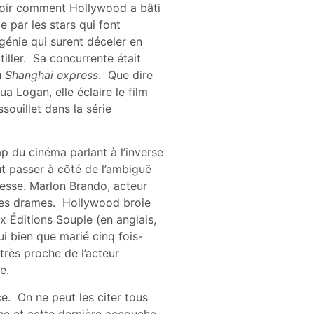
avoir comment Hollywood a bâti
par les stars qui font
 génie qui surent déceler en
iller. Sa concurrente était
u
Shanghai express
. Que dire
a Logan, elle éclaire le film
souillet dans la série
p du cinéma parlant à l’inverse
ut passer à côté de l’ambiguë
tesse. Marlon Brando, acteur
 les drames. Hollywood broie
 Éditions Souple (en anglais,
i bien que marié cinq fois-
rès proche de l’acteur
que.
e. On ne peut les citer tous
ne et cette dernière accouche