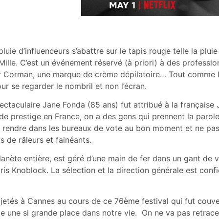
luie d’influenceurs s’abattre sur le tapis rouge telle la pluie
Mille. C’est un événement réservé (à priori) à des professi
 Corman, une marque de crème dépilatoire… Tout comme les s
our se regarder le nombril et non l’écran.
aculaire Jane Fonda (85 ans) fut attribué à la française Ju
 de prestige en France, on a des gens qui prennent la parole
t se rendre dans les bureaux de vote au bon moment et ne pas
s de râleurs et fainéants.
anète entière, est géré d’une main de fer dans un gant de v
Iris Knoblock. La sélection et la direction générale est con
rojetés à Cannes au cours de ce 76ème festival qui fut couv
 une si grande place dans notre vie. On ne va pas retracer 