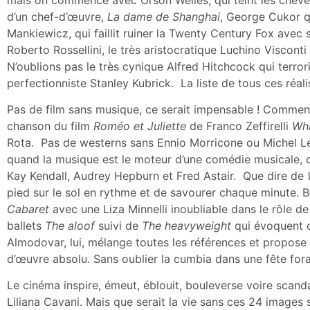
d’un chef-d’œuvre,
La dame de Shanghai
, George Cukor q
Mankiewicz, qui faillit ruiner la Twenty Century Fox avec s
Roberto Rossellini, le très aristocratique Luchino Visconti e
N’oublions pas le très cynique Alfred Hitchcock qui terro
perfectionniste Stanley Kubrick. La liste de tous ces réal
Pas de film sans musique, ce serait impensable ! Commen
chanson du film
Roméo et Juliette
de Franco Zeffirelli
Wha
Rota. Pas de westerns sans Ennio Morricone ou Michel L
quand la musique est le moteur d’une comédie musicale, 
Kay Kendall, Audrey Hepburn et Fred Astair. Que dire de
pied sur le sol en rythme et de savourer chaque minute. 
Cabaret
avec une Liza Minnelli inoubliable dans le rôle 
ballets
The aloof
suivi de
The heavyweight
qui évoquent c
Almodovar, lui, mélange toutes les références et propose
d’œuvre absolu. Sans oublier la cumbia dans une fête fora
Le cinéma inspire, émeut, éblouit, bouleverse voire scan
Liliana Cavani. Mais que serait la vie sans ces 24 images 