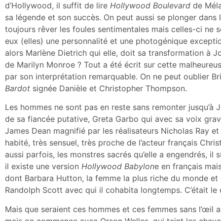
d’Hollywood, il suffit de lire
Hollywood Boulevard
de Méla
sa légende et son succès. On peut aussi se plonger dans l
toujours rêver les foules sentimentales mais celles-ci ne s
eux (elles) une personnalité et une photogénique exception
alors Marlène Dietrich qui elle, doit sa transformation à 
de Marilyn Monroe ? Tout a été écrit sur cette malheureus
par son interprétation remarquable. On ne peut oublier Brig
Bardot
signée Danièle et Christopher Thompson.
Les hommes ne sont pas en reste sans remonter jusqu’à Joh
de sa fiancée putative, Greta Garbo qui avec sa voix gra
James Dean magnifié par les réalisateurs Nicholas Ray et 
habité, très sensuel, très proche de l’acteur français C
aussi parfois, les monstres sacrés qu’elle a engendrés, il su
il existe une version
Hollywood Babylon
e en français mai
dont Barbara Hutton, la femme la plus riche du monde et 
Randolph Scott avec qui il cohabita longtemps. C’était le
Mais que seraient ces hommes et ces femmes sans l’œil avi
mais on commence avec Orson Welles, qui teint les cheve