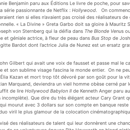
nie Benjamin paru aux Éditions Le livre de poche, pour s
a série passionnante de Netflix :
Hollywood
. On commence 
eraient rien si elles n’avaient pas croisé des réalisateurs de
nelle. « La Divine » Greta Garbo doit sa gloire à Mauritz St
Joseph von Sternberg qui la déifia dans
The Blonde Venu
s o
e et géniale actrice, à fleur de peau dans
Bus Stop
de Joshu
itte Bardot dont l’actrice Julia de Nunez est un ersatz gras
n Gilbert qui avait une voix de fausset et passe mal le ca
ve et son sublime visage fascina le monde entier. On ne pe
Élia Kazan et mort trop tôt dévoré par son goût pour la vi
hristian Marquand, deviendra un vieil homme obèse cerné par
ffit de lire
Hollywood Babylon II
de Kenneth Anger paru aux
s incomplète). Que dire du très élégant acteur Cary Grant qu
qui mourut avec 3 dollars sur son compte en banque reste t
 duo viril le plus glamour de la colocation cinématographi
sé des réalisateurs de talent qui leur donnèrent une chanc
ux de sa voluptueuse épouse Rita Hayworth en blond plati