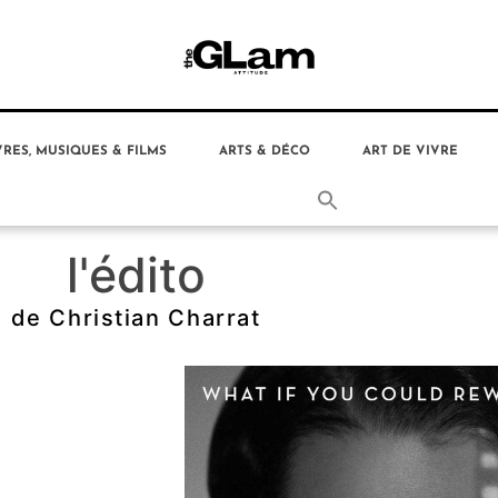
VRES, MUSIQUES & FILMS
ARTS & DÉCO
ART DE VIVRE
l
'
é
d
i
t
o
de Christian Charrat