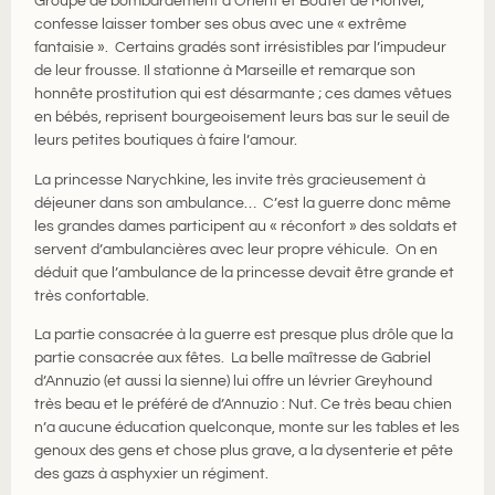
Groupe de bombardement d’Orient et Boutet de Monvel,
confesse laisser tomber ses obus avec une « extrême
fantaisie ». Certains gradés sont irrésistibles par l’impudeur
de leur frousse. Il stationne à Marseille et remarque son
honnête prostitution qui est désarmante ; ces dames vêtues
en bébés, reprisent bourgeoisement leurs bas sur le seuil de
leurs petites boutiques à faire l’amour.
La princesse Narychkine, les invite très gracieusement à
déjeuner dans son ambulance… C’est la guerre donc même
les grandes dames participent au « réconfort » des soldats et
servent d’ambulancières avec leur propre véhicule. On en
déduit que l’ambulance de la princesse devait être grande et
très confortable.
La partie consacrée à la guerre est presque plus drôle que la
partie consacrée aux fêtes. La belle maîtresse de Gabriel
d’Annuzio (et aussi la sienne) lui offre un lévrier Greyhound
très beau et le préféré de d’Annuzio : Nut. Ce très beau chien
n’a aucune éducation quelconque, monte sur les tables et les
genoux des gens et chose plus grave, a la dysenterie et pête
des gazs à asphyxier un régiment.