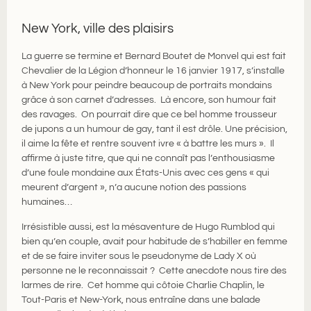
New York, ville des plaisirs
La guerre se termine et Bernard Boutet de Monvel qui est fait
Chevalier de la Légion d’honneur le 16 janvier 1917, s’installe
à New York pour peindre beaucoup de portraits mondains
grâce à son carnet d’adresses. Là encore, son humour fait
des ravages. On pourrait dire que ce bel homme trousseur
de jupons a un humour de gay, tant il est drôle. Une précision,
il aime la fête et rentre souvent ivre « à battre les murs ». Il
affirme à juste titre, que qui ne connaît pas l’enthousiasme
d’une foule mondaine aux États-Unis avec ces gens « qui
meurent d’argent », n’a aucune notion des passions
humaines…
Irrésistible aussi, est la mésaventure de Hugo Rumblod qui
bien qu’en couple, avait pour habitude de s’habiller en femme
et de se faire inviter sous le pseudonyme de Lady X où
personne ne le reconnaissait ? Cette anecdote nous tire des
larmes de rire. Cet homme qui côtoie Charlie Chaplin, le
Tout-Paris et New-York, nous entraîne dans une balade