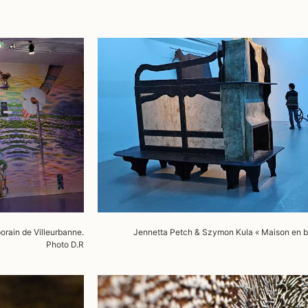
porain de Villeurbanne
.
Jennetta
Petch
&
Szymon
Kula
«
Maison en b
Photo D.R