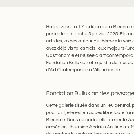
e
Hâtez-vous : la 17
édition de la Biennale
portes le dimanche 5 janvier 2025. Elle a
artistes, axées autour du thème « la voix d
avez déjà visité les trois lieux majeurs (G
Gastronomie et Musée d’art contemporai
Fondation Bullukian et le jardin du musée 
d’Art Contemporain à Villeurbanne.
Fondation Bullukian : les paysag
Cette galerie située dans un lieu central
pourtant, elle est en accès libre toute l’
Biennale. Dans ce cadre elle présente
Ar
arménien lithuanien Andrius Arutiunian. M
de Raphaëlle Péria qui nous ont éblouis.