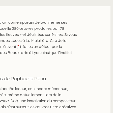
 d’art contemporain de Lyon ferme ses
ccueille 280 œuvres produites par 78
es fleuves » et déclinées sur 9 sites. Si vous
randes Locos à La Mulatière, Cité de la
n à Lyon)
(
1
),
faites un détour par la
des Beaux-arts à Lyon ainsi que l’Institut
es de Raphaëlle Péria
, place Bellecour, est encore méconnue,
année, même actuellement, lors de la
izona Club,
une installation du compositeur
ais c’est surtout les œuvres ultra créatives