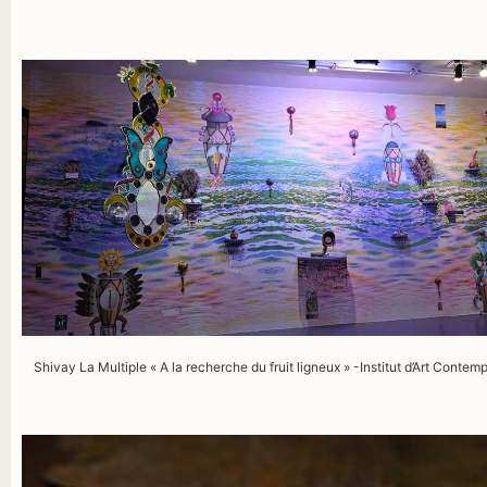
Shivay
La Multiple «
A
la recherche du fruit ligneux » -I
nstitut d’Art Contem