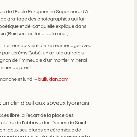
ômée de l’Ecole Européenne Supérieure d’Art
de grattage des photographies qui fait
oétique et délicat qu’elle explique dans
n (Boissac, au fond de la cour).
din intérieur qui vient d’être réaménagé avec
e par Jérémy Gobé, un artiste autrefois
 pignon de l’immeuble d’un mortier minéral
miner de près !
imanche et lundi –
bullukian.com
un clin d’œil aux soyeux lyonnais
ccès libre, à l’écart de la place des
en cloître de l’abbaye des Dames de Saint-
mment deux sculptures en céramique de