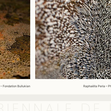
– Fondation
Bullukian
Raphaëlla
Peria
– P
BIENNALE DE