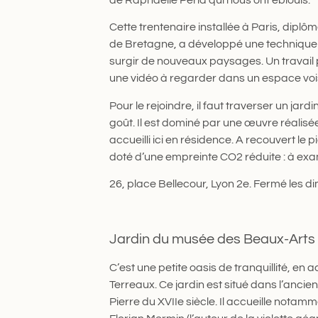
Cette trentenaire installée à Paris, dipl
de Bretagne, a développé une technique 
surgir de nouveaux paysages. Un travail p
une vidéo à regarder dans un espace voisi
Pour le rejoindre, il faut traverser un jar
goût. Il est dominé par une œuvre réalisé
accueilli ici en résidence. A recouvert le
doté d’une empreinte CO2 réduite : à exa
26, place Bellecour, Lyon 2e. Fermé les d
Jardin du musée des Beaux-Arts : 
C’est une petite oasis de tranquillité, en a
Terreaux. Ce jardin est situé dans l’anci
Pierre du XVIIe siècle. Il accueille nota