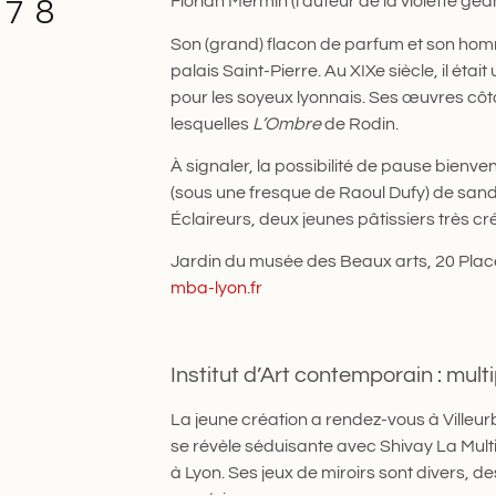
 78
Florian Mermin (l’auteur de la violette gé
Son (grand) flacon de parfum et son homma
palais Saint-Pierre. Au XIXe siècle, il éta
pour les soyeux lyonnais. Ses œuvres cô
lesquelles
L’Ombre
de Rodin.
À signaler, la possibilité de pause bienven
(sous une fresque de Raoul Dufy) de sand
Éclaireurs, deux jeunes pâtissiers très cré
Jardin du musée des Beaux arts, 20 Place
mba-lyon.fr
Institut d’Art contemporain : mul
La jeune création a rendez-vous à Villeur
se révèle séduisante avec Shivay La Multip
à Lyon. Ses jeux de miroirs sont divers, de