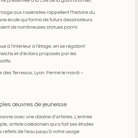
ante présentée à la Cité de la gastronomie).
ge aux rosiéristes rappellent l’histoire du
it une école qui forma de futurs dessinateurs
toient de nombreuses statues parmi
ue à l’intérieur à l’étage, en se régalant
wichs et d’éclairs proposés par les
atifs.
 des Terreaux, Lyon. Fermé le mardi –
tiples œuvres de jeunesse
banne avec une dizaine d’artistes. L’entrée
le, artiste calédonien qui a fait ses études
s reflets de l’eau jusqu’à notre usage