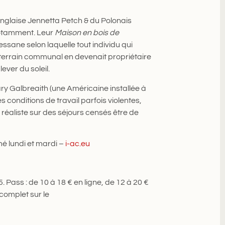
l’Anglaise Jennetta Petch & du Polonais
notamment. Leur
Maison en bois de
sane selon laquelle tout individu qui
 terrain communal en devenait propriétaire
lever du soleil.
ary Galbreaith (une Américaine installée à
 conditions de travail parfois violentes,
réaliste sur des séjours censés être de
mé lundi et mardi –
i-ac.eu
. Pass : de 10 à 18 € en ligne, de 12 à 20 €
complet sur le