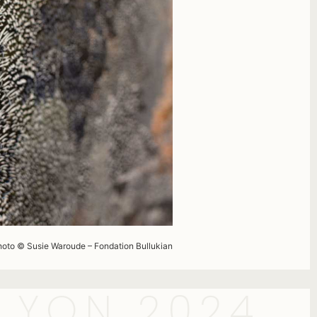
hoto © Susie
Waroude
– Fondation
Bullukian
 LYON 2024