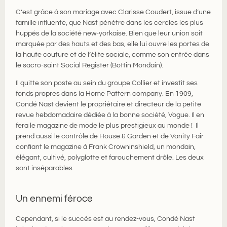
C’est grâce à son mariage avec Clarisse Coudert, issue d’une
famille influente, que Nast pénètre dans les cercles les plus
huppés de la société new-yorkaise. Bien que leur union soit
marquée par des hauts et des bas, elle lui ouvre les portes de
la haute couture et de l’élite sociale, comme son entrée dans
le sacro-saint Social Register (Bottin Mondain).
Il quitte son poste au sein du groupe Collier et investit ses
fonds propres dans la Home Pattern company. En 1909,
Condé Nast devient le propriétaire et directeur de la petite
revue hebdomadaire dédiée à la bonne société, Vogue. Il en
fera le magazine de mode le plus prestigieux au monde ! Il
prend aussi le contrôle de House & Garden et de Vanity Fair
confiant le magazine à Frank Crowninshield, un mondain,
élégant, cultivé, polyglotte et farouchement drôle. Les deux
sont inséparables.
Un ennemi féroce
Cependant, si le succès est au rendez-vous, Condé Nast