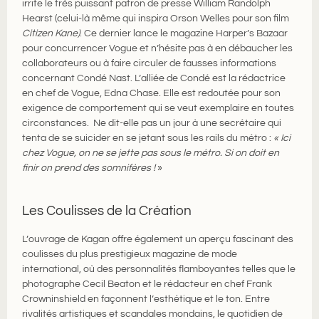
irrite le très puissant patron de presse William Randolph
Hearst (celui-là même qui inspira Orson Welles pour son film
Citizen Kane)
. Ce dernier lance le magazine Harper’s Bazaar
pour concurrencer Vogue et n’hésite pas à en débaucher les
collaborateurs ou à faire circuler de fausses informations
concernant Condé Nast. L’alliée de Condé est la rédactrice
en chef de Vogue, Edna Chase. Elle est redoutée pour son
exigence de comportement qui se veut exemplaire en toutes
circonstances. Ne dit-elle pas un jour à une secrétaire qui
tenta de se suicider en se jetant sous les rails du métro :
« Ici
chez Vogue, on ne se jette pas sous le métro. Si on doit en
finir on prend des somnifères !
»
Les Coulisses de la Création
L’ouvrage de Kagan offre également un aperçu fascinant des
coulisses du plus prestigieux magazine de mode
international, où des personnalités flamboyantes telles que le
photographe Cecil Beaton et le rédacteur en chef Frank
Crowninshield en façonnent l’esthétique et le ton. Entre
rivalités artistiques et scandales mondains, le quotidien de