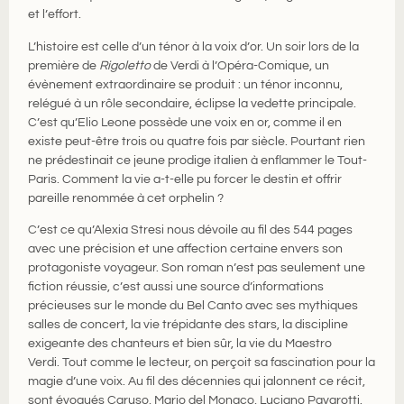
et l’effort.
L’histoire est celle d’un ténor à la voix d’or. Un soir lors de la
première de
Rigoletto
de Verdi à l’Opéra-Comique, un
évènement extraordinaire se produit : un ténor inconnu,
relégué à un rôle secondaire, éclipse la vedette principale.
C’est qu’Elio Leone possède une voix en or, comme il en
existe peut-être trois ou quatre fois par siècle. Pourtant rien
ne prédestinait ce jeune prodige italien à enflammer le Tout-
Paris. Comment la vie a-t-elle pu forcer le destin et offrir
pareille renommée à cet orphelin ?
C’est ce qu’Alexia Stresi nous dévoile au fil des 544 pages
avec une précision et une affection certaine envers son
protagoniste voyageur. Son roman n’est pas seulement une
fiction réussie, c’est aussi une source d’informations
précieuses sur le monde du Bel Canto avec ses mythiques
salles de concert, la vie trépidante des stars, la discipline
exigeante des chanteurs et bien sûr, la vie du Maestro
Verdi. Tout comme le lecteur, on perçoit sa fascination pour la
magie d’une voix. Au fil des décennies qui jalonnent ce récit,
sont évoqués Caruso, Mario del Monaco, Luciano Pavarotti.