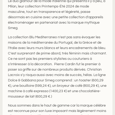
Le duo glamour de la mode italienne qui présenta il y a peu
,
à
Milan, leur collection Printemps-Été 2024 de mode
masculine, tout en transparence et légèreté, passe
désormais en cuisine avec une petite collection d’appareils
électroménager en partenariat avec la marque mythique
Smeg
.
La collection
Blu
Mediterraneo
n’est pas sans évoquer les
maisons de la méditerr
anée du Portugal, de la Grèce et
de
l’Italie avec leurs murs blancs et leurs encadrements de bleu.
C’est surprenant de prime abord, très féminin mais charmant.
Ce ne sont pas les premiers stylistes ou couturiers à
s’intéresser à la décoration. Pierre Cardin fut le premier à
poser sa griffe sur de nombreux produits dérivés. Christian
Lacroix s’y risqua aussi avec moins de succès, hélas. La ligne
Dolce &
Gabbana
pour
Smeg
comprend : un toaster (600,29
€), une bouilloire (599,24 €), un broyeur de café (800,29 €), une
machine à café expresso (1400,23 €) et une chocolatière-
mousseur de lait (600,29 €.)
Nous sommes dans le haut de gamme car la marque célèbre
est reconnue pour son luxe imposant mais légèrement moins