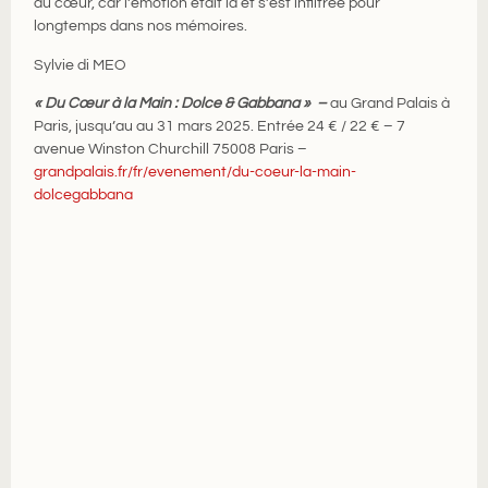
au cœur, car l’émotion était là et s’est infiltrée pour
longtemps dans nos mémoires.
Sylvie di MEO
« Du Cœur à la Main : Dolce & Gabbana » –
au Grand Palais à
Paris, jusqu’au au 31 mars 2025. Entrée 24 € / 22 € – 7
avenue Winston Churchill 75008 Paris –
grandpalais.fr/fr/evenement/du-coeur-la-main-
dolcegabbana