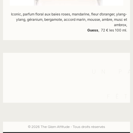
Iconic, parfum floral aux baies roses, mandarine, fleur d’oranger, ylang-
ylang, géranium, bergamote, accord marin, mousse, ambre, musc et
ambrox,
Guess
, 72 € les 100 ml.
UN P
FÊ
© 2026 The Glam Attitude - Tous droits réservés