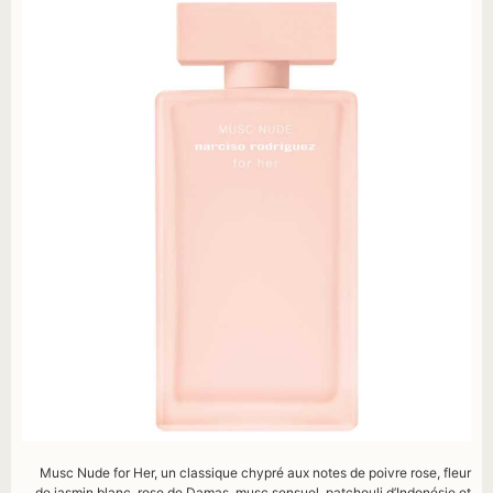
Musc Nude for Her, un classique chypré aux notes de poivre rose, fleur
de jasmin blanc, rose de Damas, musc sensuel, patchouli d’Indonésie et