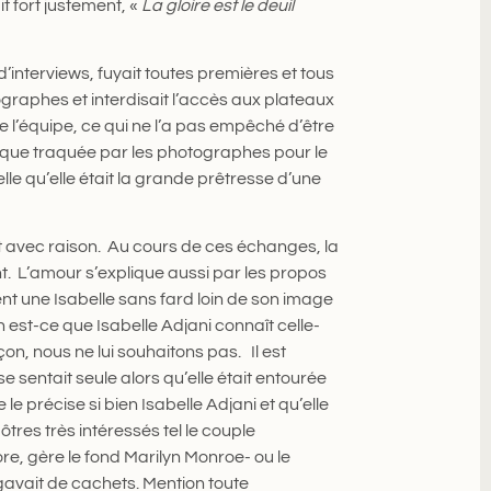
 fort justement, «
La gloire est le deuil
’interviews, fuyait toutes premières et tous
ographes et interdisait l’accès aux plateaux
e l’équipe, ce qui ne l’a pas empêché d’être
 que traquée par les photographes pour le
elle qu’elle était la grande prêtresse d’une
 et avec raison. Au cours de ces échanges, la
. L’amour s’explique aussi par les propos
nt une Isabelle sans fard loin de son image
n est-ce que Isabelle Adjani connaît celle-
çon, nous ne lui souhaitons pas. Il est
 sentait seule alors qu’elle était entourée
précise si bien Isabelle Adjani et qu’elle
res très intéressés tel le couple
ore, gère le fond Marilyn Monroe- ou le
gavait de cachets. Mention toute