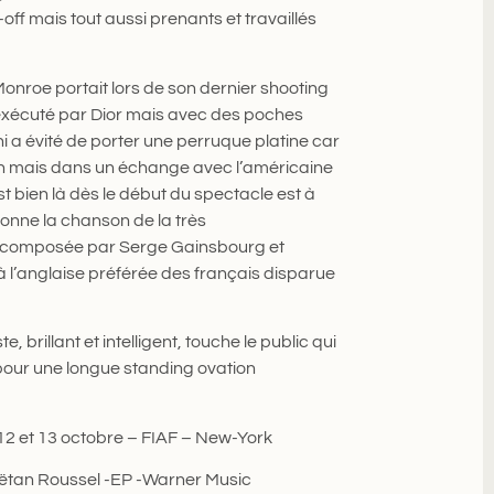
off mais tout aussi prenants et travaillés
Monroe portait lors de son dernier shooting
(exécuté par Dior mais avec des poches
ani a évité de porter une perruque platine car
lyn mais dans un échange avec l’américaine
t bien là dès le début du spectacle est à
sonne la chanson de la très
composée par Serge Gainsbourg et
 l’anglaise préférée des français disparue
te, brillant et intelligent, touche le public qui
e pour une longue standing ovation
 12 et 13 octobre – FIAF – New-York
aëtan Roussel -EP -Warner Music