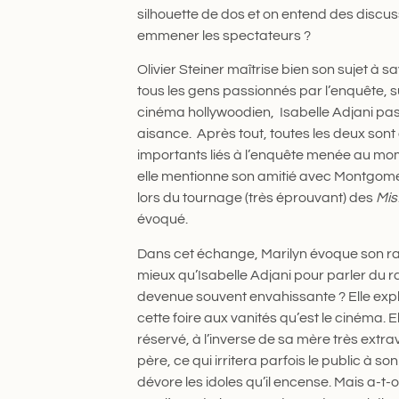
silhouette de dos et on entend des discuss
emmener les spectateurs ?
Olivier Steiner maîtrise bien son sujet à s
tous les gens passionnés par l’enquête, s
cinéma hollywoodien, Isabelle Adjani pa
aisance. Après tout, toutes les deux sont d
importants liés à l’enquête menée au mome
elle mentionne son amitié avec Montgomer
lors du tournage (très éprouvant) des
Misf
évoqué.
Dans cet échange, Marilyn évoque son rap
mieux qu’Isabelle Adjani pour parler du 
devenue souvent envahissante ? Elle expli
cette foire aux vanités qu’est le cinéma.
réservé, à l’inverse de sa mère très extra
père, ce qui irritera parfois le public à so
dévore les idoles qu’il encense. Mais a-t