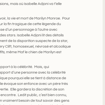
ions, mais où Isabelle Adjani va t’elle
avoir, la vie et mort de Marilyn Monroe. Pour
ur la fin tragique de cette légende du
sse d’un personnage à l’autre avec
es stars. Isabelle Adjani lit des détails
nt de la disparition suspecte de la star,
y Clift, homosexuel, névrosé et alcoolique
its,
même Maf le chien de Marilyn est
port à la célébrité. Mais, qui
rapport d’une personne avec la célébrité
que pourquoi elle se tient à distance de
 Elle évoque son enfance avec un père très
vertie. Elle gardera la discrétion de son
n encontre. Ledit public, c’est bien connu,
-on vraiment besoin de tout savoir des gens