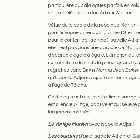
particulière aux dialogues parfois en voix-
voire ciselés par le duo Adjani-Steiner.
Vêtue de la copie de la robe que Marilyn 
pour le Vogue américain par Bert Stern 
pour le confort de l’actrice.) Isabelle Adj
elle n’est pas dans une parodie de Mari
disparue d’égale à égale. L’émotion qui es
son comble à la fin de la pièce, quand ré
regrettée Jane Birkin
Norma Jean Baker
qu’Isabelle Adjani a ajouté en hommage à
à l’âge de 76 ans.
Ce dialogue intime, insolite, limite surréalis
est silencieux, figé, captivé et qui se lèv
largement méritée.
Le Vertige Marilyn
avec Isabelle Adjani –
Les courants d’air
d’Isabelle Adjani et G