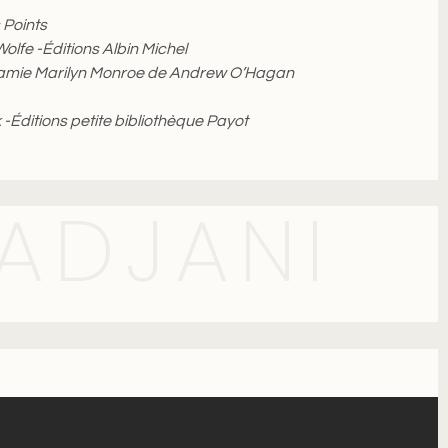
 Points
lfe -Éditions Albin Michel
on amie Marilyn Monroe de Andrew O’Hagan
-Éditions petite bibliothèque Payot
 ADJANI