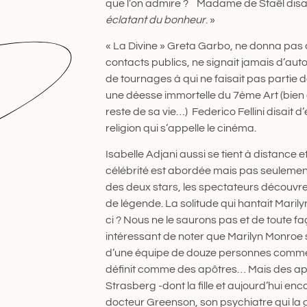
que l’on admire ? Madame de Staël disait
éclatant du bonheur
. »
« La Divine » Greta Garbo, ne donna pas d
contacts publics, ne signait jamais d’aut
de tournages à qui ne faisait pas partie d
une déesse immortelle du 7ème Art (bien
reste de sa vie…) Federico Fellini disait d’
religion qui s’appelle le cinéma.
Isabelle Adjani aussi se tient à distance
célébrité est abordée mais pas seulement
des deux stars, les spectateurs découvre
de légende. La solitude qui hantait Marily
ci ? Nous ne le saurons pas et de toute fa
intéressant de noter que Marilyn Monroe se
d’une équipe de douze personnes comme le 
définit comme des apôtres… Mais des apôt
Strasberg -dont la fille et aujourd’hui enc
docteur Greenson, son psychiatre qui la 