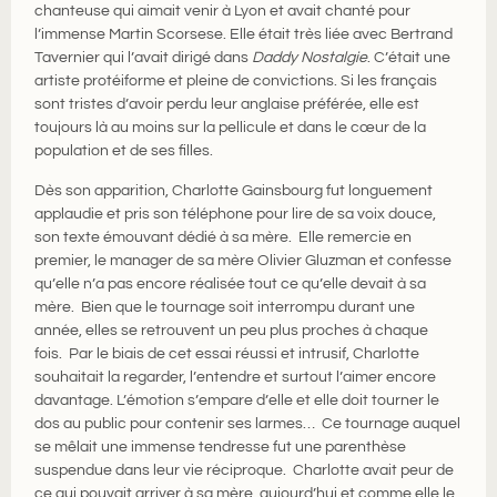
chanteuse qui aimait venir à Lyon et avait chanté pour
l’immense Martin Scorsese. Elle était très liée avec Bertrand
Tavernier qui l’avait dirigé dans
Daddy Nostalgie
. C’était une
artiste protéiforme et pleine de convictions. Si les français
sont tristes d’avoir perdu leur anglaise préférée, elle est
toujours là au moins sur la pellicule et dans le cœur de la
population et de ses filles.
Dès son apparition, Charlotte Gainsbourg fut longuement
applaudie et pris son téléphone pour lire de sa voix douce,
son texte émouvant dédié à sa mère. Elle remercie en
premier, le manager de sa mère Olivier Gluzman et confesse
qu’elle n’a pas encore réalisée tout ce qu’elle devait à sa
mère. Bien que le tournage soit interrompu durant une
année, elles se retrouvent un peu plus proches à chaque
fois. Par le biais de cet essai réussi et intrusif, Charlotte
souhaitait la regarder, l’entendre et surtout l’aimer encore
davantage. L’émotion s’empare d’elle et elle doit tourner le
dos au public pour contenir ses larmes… Ce tournage auquel
se mêlait une immense tendresse fut une parenthèse
suspendue dans leur vie réciproque. Charlotte avait peur de
ce qui pouvait arriver à sa mère, aujourd’hui et comme elle le