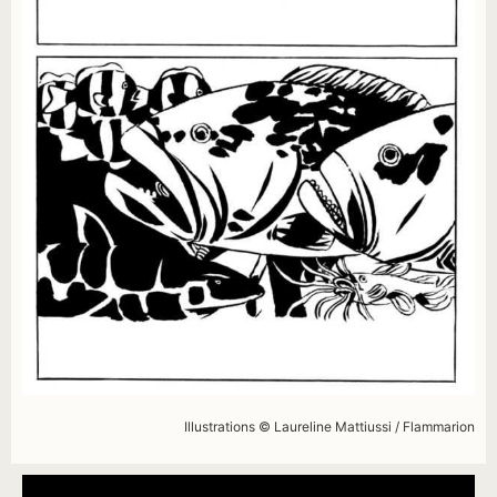
Illustrations © Laureline Mattiussi / Flammarion