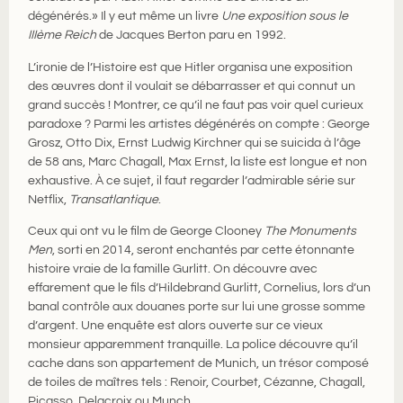
dégénérés.» Il y eut même un livre
Une exposition sous le
IIIème Reich
de Jacques Berton paru en 1992.
L’ironie de l’Histoire est que Hitler organisa une exposition
des œuvres dont il voulait se débarrasser et qui connut un
grand succès ! Montrer, ce qu’il ne faut pas voir quel curieux
paradoxe ? Parmi les artistes dégénérés on compte : George
Grosz, Otto Dix, Ernst Ludwig Kirchner qui se suicida à l’âge
de 58 ans, Marc Chagall, Max Ernst, la liste est longue et non
exhaustive. À ce sujet, il faut regarder l’admirable série sur
Netflix,
Transatlantique
.
Ceux qui ont vu le film de George Clooney
The Monuments
Men
, sorti en 2014, seront enchantés par cette étonnante
histoire vraie de la famille Gurlitt. On découvre avec
effarement que le fils d’Hildebrand Gurlitt, Cornelius, lors d’un
banal contrôle aux douanes porte sur lui une grosse somme
d’argent. Une enquête est alors ouverte sur ce vieux
monsieur apparemment tranquille. La police découvre qu’il
cache dans son appartement de Munich, un trésor composé
de toiles de maîtres tels : Renoir, Courbet, Cézanne, Chagall,
Picasso, Delacroix ou Munch…