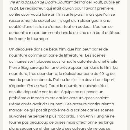
Vie et la passion de Dodin-Bouff
ant de Marcel Rouff, publié en
1924. Le réalisateur, qui était à Lyon pour l’avant première,
confie avoir voulu faire un film sur le plaisir mais que l’on se
rassure, rien de sexuel car il s’agit d’un plaisir gourmand
doublé d’une histoire d’amour tout en pudeur. L’action se
concentre majoritairement dans la cuisine d’un petit château
loué pour le tournage.
On découvre dans ce beau film, que l’on peut parler de
nourriture comme on parle de littérature. Les scènes
culinaires sont placées sous la haute autorité du chef étoilé
Pierre Gagnaire qui fait une brève apparition dans le film. La
nourriture, très abondante, le réalisateur parle de 40 kg de
viande pour la scène du Pot au feu (le film devait au départ,
s’appeler
Pot au feu
.) Toute la nourriture cuisinée était
ensuite dégustée par toute l’équipe ce qui posait un
problème aux costumiers car les acteurs grossissaient.
Même après avoir dit Coupez ! Les acteurs continuaient à
manger ce qui posait problème à la scripte car les scènes
suivantes ne seraient plus raccords. Trân Anh Hùng ne ne
tourne pas beaucoup de prises mais affectionne les longs
plans séquence et demande à ses acteurs de ne pas se