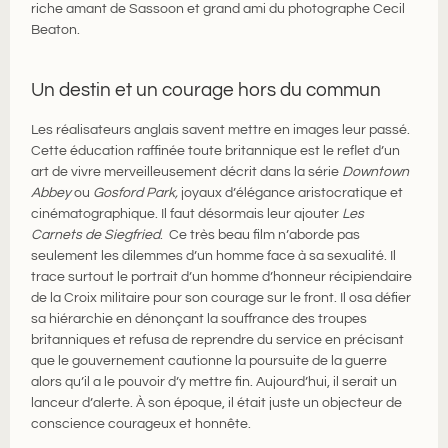
riche amant de Sassoon et grand ami du photographe Cecil
Beaton.
Un destin et un courage hors du commun
Les réalisateurs anglais savent mettre en images leur passé.
Cette éducation raffinée toute britannique est le reflet d’un
art de vivre merveilleusement décrit dans la série
Downtown
Abbey
ou
Gosford Park,
joyaux d’élégance aristocratique et
cinématographique. Il faut désormais leur ajouter
Les
Carnets de Siegfried
. Ce très beau film n’aborde pas
seulement les dilemmes d’un homme face à sa sexualité. Il
trace surtout le portrait d’un homme d’honneur récipiendaire
de la Croix militaire pour son courage sur le front. Il osa défier
sa hiérarchie en dénonçant la souffrance des troupes
britanniques et refusa de reprendre du service en précisant
que le gouvernement cautionne la poursuite de la guerre
alors qu’il a le pouvoir d’y mettre fin. Aujourd’hui, il serait un
lanceur d’alerte. À son époque, il était juste un objecteur de
conscience courageux et honnête.