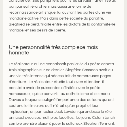
conscience. Ses pamphlets pacifistes lui valent une mise au
ban par sa hiérarchie, mais aussi une forme de
reconnaissance artistique, lui ouvrant les portes d’une vie
mondaine active. Mais dans cette société du paraître,
Siegfried se perd, tiraillé entre les diktats de la conformité (le
mariage) et ses désirs de liberté.
Une personnalité très complexe mais
honnête
Le réalisateur qui ne connaissait pas la vie du poète acheta
trois biographies sur ce dernier. Siegfried Sassoon avait eu
une vie très intense qui nécessitait de nombreuses pages
d’écriture. Le réalisateur étudia tout avec attention. Il
constata avoir de puissantes affinités avec le poète
homosexuel, qui se convertit au catholicisme et se maria.
Davies a toujours souligné l’importance des acteurs qui ont
soutenu le film alors qu’il n’était qu’un projet et leur
implication, en particulier Jack Lowden qui endosse le rôle
principal avec ses multiples facettes. Le jeune Calam Lynch
semble prendre plaisir à jouer le sulfureux Stephen Tennant,