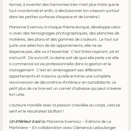
terme), à inventer des harmonies (rien n’est plus triste que le
tout coordonné) et enfin, à décloisonner (on a besoin surtout
dans les petites surfaces d’espace
et de lumière
.)
Marianne
Evennou
à chaque thème évoqué, développe celui-
ci avec des t
émoignages photographiques,
des plan
ches de
matières, des plans
et des gammes de couleurs. Le tout sur
juste une sélection de dix appartements, elle ne se
disperse pas
, elle va à l’essentiel. C’est
(très)
inspirant,
joli et
instructif. De surcroît, la dame sait de quoi elle parle car elle
a commencé sa vie professionnelle dans la gestion et le
management. C’est en aménageant ses différents
appartements et maisons qu’elle entame une complète
reconversion
de décoratrice d’intérieur
en
autodidacte.
Le
petit plus
de ce livre
est un carnet d’adresse qui peut s’avérer
fort utile.
L’auteure tra
vaille
avec la pass
ion chevillée au corps, cela se
sent et le résulta
t
est bluffant !
Un intérieur à soi
de Marianne Evennou – Éditions de La
Martinière – En collaboration avec Clémence Leboulanger