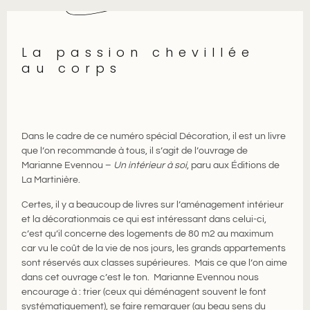
La passion chevillée
au corps
Dans le cadre de ce numéro spécial Décoration, i
l est un livre
que l’on recommande à tous, il s’agit de l’ouvrage de
Mariann
e
Evennou
–
Un intérieur à soi
,
paru aux Éditions de
La Martinière.
Certes, il y a beaucoup de livres sur l’aménagement intérieur
et la décoration
mais ce qui est intéressant dans celui-ci,
c’est qu’il concerne des logements de 80 m2 au m
aximum
car vu le coût de la vie
de nos jours
,
les grands appartements
sont réservés aux classes supérieures. Mais ce que l’on aime
dans cet ouvrage c’est le ton
. Marianne
Evennou
nous
encourage à : trier (ceux qui déménagent souvent le font
systématiquement), se faire remarquer (au beau sens du