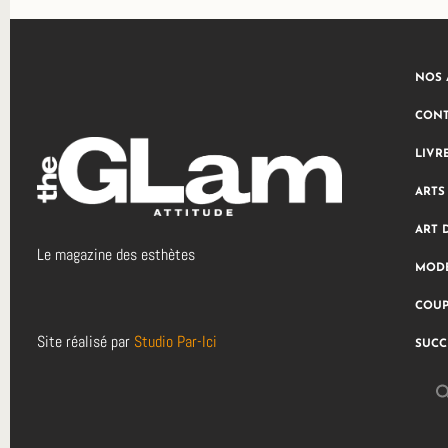
NOS 
CONT
LIVR
ARTS
ART 
Le magazine des esthètes
MODE
COUP
Site réalisé par
Studio Par-Ici
SUCC