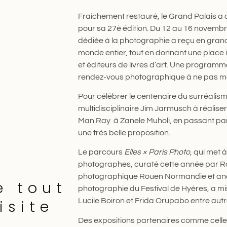
Fraîchement restauré, le Grand Palais a d
pour sa 27è édition. Du 12 au 16 novembre
dédiée à la photographie a reçu en gra
monde entier, tout en donnant une plac
et éditeurs de livres d’art. Une programm
rendez-vous photographique à ne pas m
Pour célébrer le centenaire du surréalisme
multidisciplinaire Jim Jarmusch à réalise
Man Ray à Zanele Muholi, en passant par
une très belle proposition.
Le parcours
Elles × Paris Photo
, qui met 
photographes, curaté cette année par Ra
photographique Rouen Normandie et ancie
e tout
photographie du Festival de Hyères, a mis 
isite
Lucile Boiron et Frida Orupabo entre autr
Des expositions partenaires comme cell