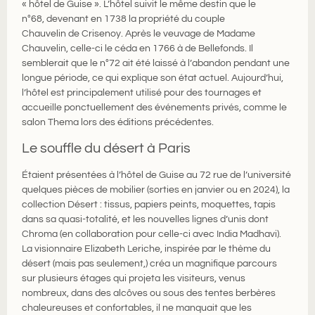
« hôtel de Guise ». L’hôtel suivit le même destin que le
n°68, devenant en 1738 la propriété du couple
Chauvelin de Crisenoy. Après le veuvage de Madame
Chauvelin, celle-ci le céda en 1766 à de Bellefonds. Il
semblerait que le n°72 ait été laissé à l’abandon pendant une
longue période, ce qui explique son état actuel. Aujourd’hui,
l’hôtel est principalement utilisé pour des tournages et
accueille ponctuellement des événements privés, comme le
salon Thema lors des éditions précédentes.
Le souffle du désert à Paris
Étaient présentées à l’hôtel de Guise au 72 rue de l’université
quelques pièces de mobilier (sorties en janvier ou en 2024), la
collection Désert : tissus, papiers peints, moquettes, tapis
dans sa quasi-totalité, et les nouvelles lignes d’unis dont
Chroma (en collaboration pour celle-ci avec India Madhavi).
La visionnaire Elizabeth Leriche, inspirée par le thème du
désert (mais pas seulement,) créa un magnifique parcours
sur plusieurs étages qui projeta les visiteurs, venus
nombreux, dans des alcôves ou sous des tentes berbères
chaleureuses et confortables, il ne manquait que les