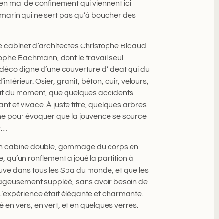
en mal de confinement qui viennent ici
l marin qui ne sert pas qu’à boucher des
le cabinet d’architectes Christophe Bidaud
tophe Bachmann, dont le travail seul
 déco digne d’une couverture d’Ideat qui du
’intérieur. Osier, granit, béton, cuir, velours,
ût du moment, que quelques accidents
ant et vivace. À juste titre, quelques arbres
omme pour évoquer que la jouvence se source
r…
 en cabine double, gommage du corps en
, qu’un ronflement a joué la partition à
uve dans tous les Spa du monde, et que les
tageusement suppléé, sans avoir besoin de
 L’expérience était élégante et charmante.
é en vers, en vert, et en quelques verres.