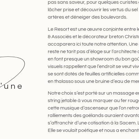
pas sans saveur, pour quelques curistes 
lâcher prise et découvrir les vertus du se
artères et déneiger des boulevards.
Le Resort est une œuvre conjointe entre 
& Associés et le décorateur breton Chris
accaparera ici toute notre attention. Une
reste ne tarit pas d’éloge sur l’architecte d
en font presque un showroom du bon go
visuels rappellent que l’endroit se veut viv
se sont dotés de feuilles artificielles c
en thalasso sous une bruine d’eau de me
'une
Notre choix s’est porté sur un massage
string jetable à vous marquer au fer rouge
cette musique d’ascenseur que l’on retro
ralliements des goélands auraient avan
s’affranchir d’une cotisation à la Sacem.
Elle se voulait poétique et nous a enchant