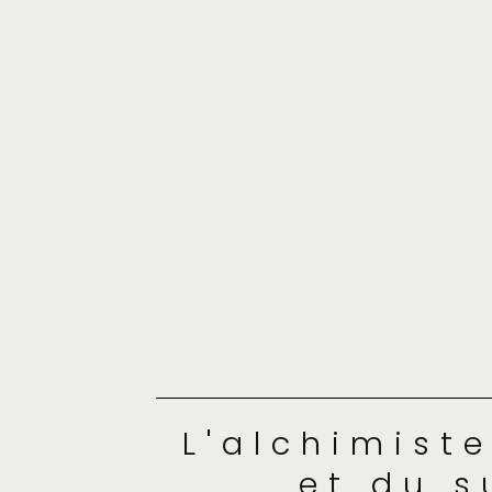
L'alchimiste
et du s