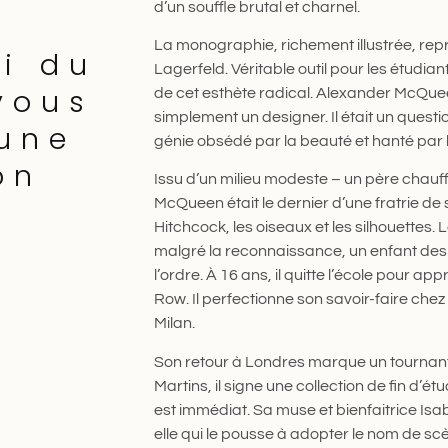
d’un souffle brutal et charnel.
La monographie, richement illustrée, rep
i du
Lagerfeld. Véritable outil pour les étudiant
vous
de cet esthète radical. Alexander McQueen
simplement un designer. Il était un ques
une
génie obsédé par la beauté et hanté par la
on
Issu d’un milieu modeste – un père chauf
McQueen était le dernier d’une fratrie de 
Hitchcock, les oiseaux et les silhouettes. L
malgré la reconnaissance, un enfant des f
l’ordre. À 16 ans, il quitte l’école pour app
Row. Il perfectionne son savoir-faire che
Milan.
Son retour à Londres marque un tournant 
Martins, il signe une collection de fin d’é
est immédiat. Sa muse et bienfaitrice Isab
elle qui le pousse à adopter le nom de sc