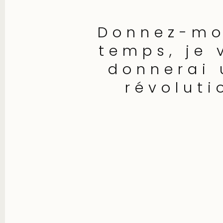
Donnez-mo
temps, je 
donnerai 
révoluti