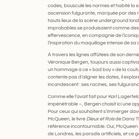
codes, bousculé les normes et habité la
ascension fulgurante, marquée par des n
hauts lieux de la scène underground londo
improbables se produisaient comme des feu
effervescence, en compagnie de l’iconi
l’inspiration du maquillage intense de sa
À travers les lignes affûtées de son dernier
Véronique Bergen, toujours aussi captiva
un hommage à ce « bad boy » de la coutu
contente pas d’aligner les dates, il explor
incandescent : ses racines, ses fulguranc
Comme elle l’avait fait pour Karl Lagerfeld
impénétrable –, Bergen choisit ici une a
Pour ceux qui souhaitent s’immerger da
McQueen, le livre
Dieux et Rois
de Dana Th
référence incontournable. Oui, McQueen a
de Londres, les paradis artificiels, et ce