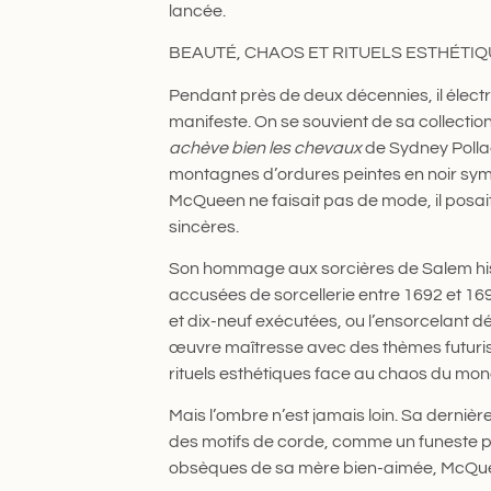
lancée.
BEAUTÉ, CHAOS ET RITUELS ESTHÉTI
Pendant près de deux décennies, il électr
manifeste. On se souvient de sa collectio
achève bien les chevaux
de Sydney Polla
montagnes d’ordures peintes en noir symb
McQueen ne faisait pas de mode, il posait
sincères.
Son hommage aux sorcières de Salem his
accusées de sorcellerie entre 1692 et 1
et dix-neuf exécutées, ou l’ensorcelant dé
œuvre maîtresse avec des thèmes futuris
rituels esthétiques face au chaos du mo
Mais l’ombre n’est jamais loin. Sa derniè
des motifs de corde, comme un funeste pré
obsèques de sa mère bien-aimée, McQueen 