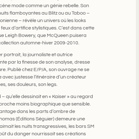
 scène mode comme un génie rebelle. Son
uits flamboyantes au Blitz ou au Taboo –
nienne – révèle un univers où les looks
x d’artifice stylistiques. C’est dans cette
que Leigh Bowery, que McQueen puisera
 collection automne-hiver 2009-2010.
 portrait, la journaliste et autrice
nte par la finesse de son analyse, dresse
re. Publié chez E/P/A, son ouvrage ne se
e avec justesse l’itinéraire d’un créateur
es, ses douleurs, son legs.
 – qu’elle dessinait en « Kaiser » au regard
pproche moins biographique que sensible.
vantage dans les parts d’ombre de
omas (Éditions Séguier) demeure une
imait les nuits transgressives, les bars SM
 goût du danger nourrissait ses créations