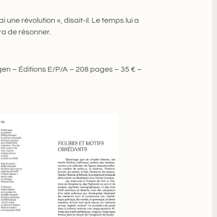
ne révolution », disait-il. Le temps lui a
era de résonner.
en – Éditions E/P/A – 208 pages – 35 € –