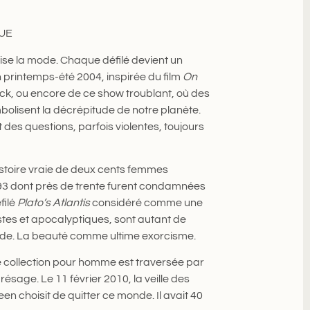
QUE
ise la mode. Chaque défilé devient un
n printemps-été 2004, inspirée du film
On
ck, ou encore de ce show troublant, où des
olisent la décrépitude de notre planète.
 des questions, parfois violentes, toujours
toire vraie de deux cents femmes
693 dont près de trente furent condamnées
filé
Plato’s Atlantis
considéré comme une
tes et apocalyptiques, sont autant de
nde. La beauté comme ultime exorcisme.
re collection pour homme est traversée par
sage. Le 11 février 2010, la veille des
choisit de quitter ce monde. Il avait 40