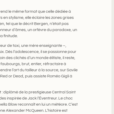
rend le même format que celle dédiée à
s en stylisme, elle éclaire les zones grises
, tel que le décrit Bergen, n’était pas
tionneur d’âmes, un orfèvre du paradoxe, un
 finitude.
feur de taxi, une mère enseignante –,
six. Dès l’adolescence, il se passionne pour
oin des clichés d’un monde élitiste, il reste,
aubourgs, brut, entier, réfractaire à
rendre l’art du tailleur à la source, sur Savile
z Red or Dead, puis assiste Roméo Gigli à
: diplômé de la prestigieuse Central Saint
tudes inspirée de Jack l’Éventreur. Le choc
ella Blow reconnaît en lui un météore. C’est
ène Alexander McQueen. L’histoire est