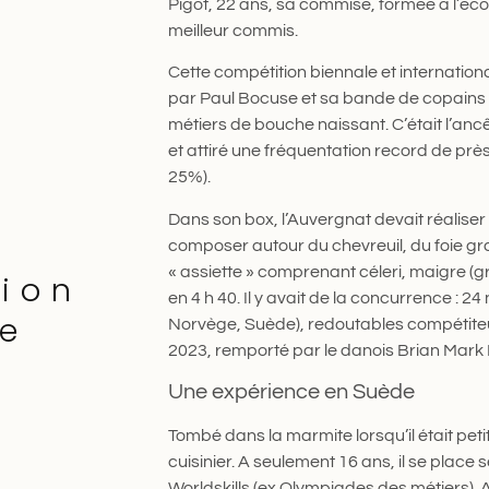
Pigot, 22 ans, sa commise, formée à l’écol
meilleur commis.
Cette compétition biennale et internationa
par Paul Bocuse et sa bande de copains c
métiers de bouche naissant. C’était l’anc
et attiré une fréquentation record de près
25%).
Dans son box, l’Auvergnat devait réalise
composer autour du chevreuil, du foie gras
« assiette » comprenant céleri, maigre (
ion
en 4 h 40. Il y avait de la concurrence :
le
Norvège, Suède), redoutables compétiteu
2023, remporté par le danois Brian Mark
Une expérience en Suède
Tombé dans la marmite lorsqu’il était peti
cuisinier. A seulement 16 ans, il se plac
Worldskills (ex Olympiades des métiers).