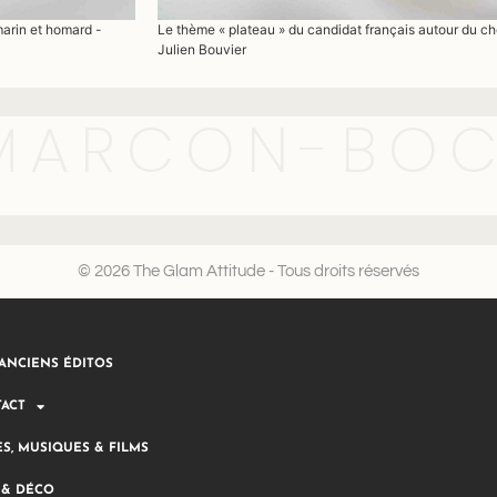
Le thème « plateau » du candidat français autour du che
marin et homard -
Julien Bouvier
MARCON-BOC
© 2026 The Glam Attitude - Tous droits réservés
ANCIENS ÉDITOS
ACT
ES, MUSIQUES & FILMS
 & DÉCO