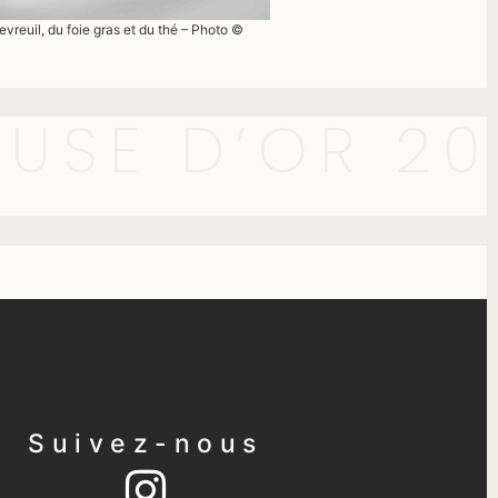
vreuil, du foie gras et du thé – Photo ©
USE D’OR 20
Suivez-nous