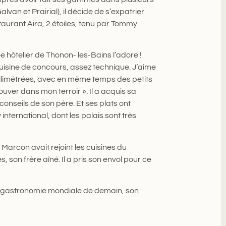
van et Prairial), il décide de s’expatrier
aurant Aira, 2 étoiles, tenu par Tommy
e hôtelier de Thonon- les-Bains l’adore !
cuisine de concours, assez technique. J’aime
illimétrées, avec en même temps des petits
rouver dans mon terroir ». Il a acquis sa
conseils de son père. Et ses plats ont
international, dont les palais sont très
Marcon avait rejoint les cuisines du
, son frère aîné. Il a pris son envol pour ce
la gastronomie mondiale de demain, son