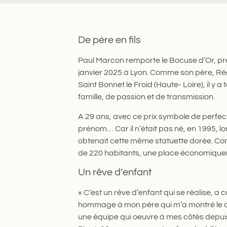
De père en fils
Paul Marcon remporte le Bocuse d’Or, pr
janvier 2025 à Lyon. Comme son père, Régi
Saint Bonnet le Froid (Haute- Loire), il y a 
famille, de passion et de transmission.
A 29 ans, avec ce prix symbole de perfecti
prénom… Car il n’était pas né, en 1995, 
obtenait cette même statuette dorée. Contr
de 220 habitants, une place économiqu
Un rêve d’enfant
« C‘est un rêve d’enfant qui se réalise, 
hommage à mon père qui m’a montré le chem
une équipe qui oeuvre à mes côtés depuis 