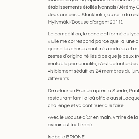
établissements étoilés lyonnais (Jérémy Gal
deux années à Stockholm, au sein du rest
Myllymäki (Bocuse d’argent 2011).
La compétition, le candidat formé au lycé
« Elle me correspond parce que j’ai une 
quand les choses sont très cadrées et m
zestes d’originalité liés à ce que je peux t
véritable personnalité, s’est détaché des 
visiblement séduit les 24 membres du jury 
différents.
De retour en France après la Suède, Paul 
restaurant familial où officie aussi Jacques
challenge et va continuer à le faire.
Avec le Bocuse d’Or en main, vitrine de 
avenir est tout tracé.
Isabelle BRIONE