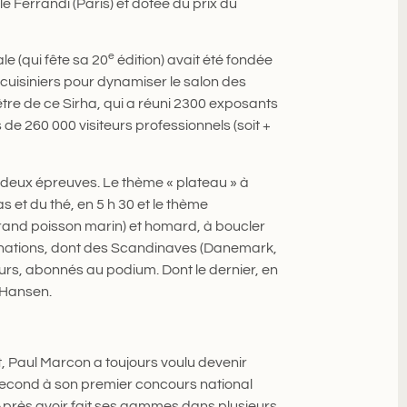
e Ferrandi (Paris) et dotée du prix du
e
le (qui fête sa 20
édition) avait été fondée
uisiniers pour dynamiser le salon des
être de ce Sirha, qui a réuni 2300 exposants
 de 260 000 visiteurs professionnels (soit +
r deux épreuves. Le thème « plateau » à
 et du thé, en 5 h 30 et le thème
grand poisson marin) et homard, à boucler
 24 nations, dont des Scandinaves (Danemark,
rs, abonnés au podium. Dont le dernier, en
 Hansen.
t, Paul Marcon a toujours voulu devenir
e second à son premier concours national
 Après avoir fait ses gammes dans plusieurs