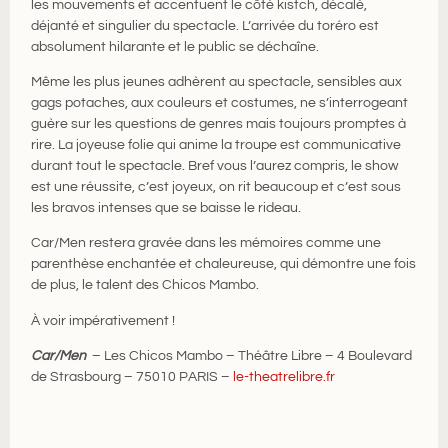
les mouvements et accentuent le côté kistch, décalé,
déjanté et singulier du spectacle. L’arrivée du toréro est
absolument hilarante et le public se déchaîne.
Même les plus jeunes adhèrent au spectacle, sensibles aux
gags potaches, aux couleurs et costumes, ne s’interrogeant
guère sur les questions de genres mais toujours promptes à
rire. La joyeuse folie qui anime la troupe est communicative
durant tout le spectacle. Bref vous l’aurez compris, le show
est une réussite, c’est joyeux, on rit beaucoup et c’est sous
les bravos intenses que se baisse le rideau.
Car/Men restera gravée dans les mémoires comme une
parenthèse enchantée et chaleureuse, qui démontre une fois
de plus, le talent des Chicos Mambo.
À voir impérativement !
Car/Men
– Les Chicos Mambo – Théâtre Libre – 4 Boulevard
de Strasbourg – 75010 PARIS –
le-theatrelibre.fr