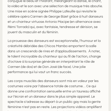
conjugue le beau et l’hilarant, mélangeant la danse, le chant,
la vidéo et le son avec une sélection de musique très aboutie.
Une mise en scène signée Philippe Lafeuille qui revisite le
célèbre opéra Carmen de George Bizet grâce à huit danseurs
et un chanteur virtuose Antonio Macipe (en alternance avec
Rémi Torrado) qui, avec fantaisie, tendresse et dérision, se
jouent du masculin et du féminin.
La prouesse des danseurs est exceptionnelle, l’humour et la
créativité débridée des Chicos Mambo emportent la salle
dans un crescendo de rires et d’applaudissements. À noter,
le talent incroyable du chanteur qui au fil de l’action, change
d’octave à la surprise générale en interprétant le rôle de
Carmen (de dos) et de Don José (de face). Une jolie
performance qui lui vaut un franc succès.
Les corps musclés des danseurs sont mis en valeur par les
costumes voire par l’absence totale de costume… Ce qui
donne une confrontation sensuelle entre un taureau affiché
sur l’écran et un danseur dans le plus simple appareil. Le
spectacle s’adresse au départ à un public gay mais la gente
féminine n’est pas en reste. Les projections vidéos amplifient