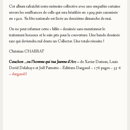
Cet album rafraîchit notre mémoire collective avec une empathie certaine
envers les souffrances de celle qui sera béatifiée en 1909 puis canonisée
en 1920. Sa fête nationale est fixée au deuxième dimanche de mai.
On ne peut refermer cette « bible » dessinée sans mentionner le
traitement luxueux et le soin pris pour la couverture. Une bande dessinée
rare qui deviendra nul doute un Collector. Une totale réussite !
Christian CHARRAT
Cauchon …ou l’homme qui tua Jeanne d’Arc –
de Xavier Dorison, Louis
David Delahaye et Joël Parnotte – Éditions Dargaud – 176 pages – 35 €
–
dargaud.f