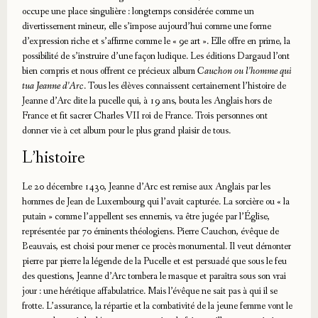
occupe une place singulière : longtemps considérée comme un
divertissement mineur, elle s’impose aujourd’hui comme une forme
d’expression riche et s’affirme comme le « 9e art ». Elle offre en prime, la
possibilité de s’instruire d’une façon ludique. Les éditions Dargaud l’ont
bien compris et nous offrent ce précieux album
Cauchon ou l’homme qui
tua Jeanne d’Arc
. Tous les élèves connaissent certainement l’histoire de
Jeanne d’Arc dite la pucelle qui, à 19 ans, bouta les Anglais hors de
France et fit sacrer Charles VII roi de France. Trois personnes ont
donner vie à cet album pour le plus grand plaisir de tous.
L’histoire
Le 20 décembre 1430, Jeanne d’Arc est remise aux Anglais par les
hommes de Jean de Luxembourg qui l’avait capturée. La sorcière ou « la
putain » comme l’appellent ses ennemis, va être jugée par l’Église,
représentée par 70 éminents théologiens. Pierre Cauchon, évêque de
Beauvais, est choisi pour mener ce procès monumental. Il veut démonter
pierre par pierre la légende de la Pucelle et est persuadé que sous le feu
des questions, Jeanne d’Arc tombera le masque et paraîtra sous son vrai
jour : une hérétique affabulatrice. Mais l’évêque ne sait pas à qui il se
frotte. L’assurance, la répartie et la combativité de la jeune femme vont le