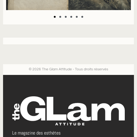
© 2026 The Glam Attitude - Tous droits réservés
Le magazine des esthètes