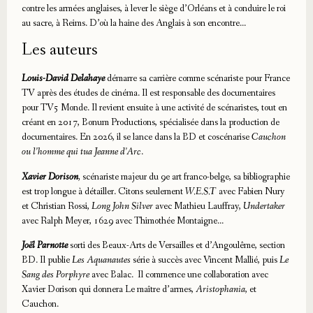
contre les armées anglaises, à lever le siège d’Orléans et à conduire le roi
au sacre, à Reims. D’où la haine des Anglais à son encontre…
Les auteurs
L
ouis-David Delahaye
démarre sa carrière comme scénariste pour France
TV après des études de cinéma. Il est responsable des documentaires
pour TV5 Monde. Il revient ensuite à une activité de scénaristes, tout en
créant en 2017, Bonum Productions, spécialisée dans la production de
documentaires. En 2026, il se lance dans la BD et coscénarise
Cauchon
ou l’homme qui tua Jeanne d’Arc
.
Xavier Dorison
,
scénariste majeur du 9e art franco-belge, sa bibliographie
est trop longue à détailler. Citons seulement
W.E.S.T
avec Fabien Nury
et Christian Rossi,
Long John Silver
avec Mathieu Lauffray,
Undertaker
avec Ralph Meyer, 1629 avec Thimothée Montaigne…
Joël Parnotte
sorti des Beaux-Arts de Versailles et d’Angoulême, section
BD. Il publie
Les Aquanautes
série à succès avec Vincent Mallié, puis
Le
Sang des Porphyre
avec Balac. Il commence une collaboration avec
Xavier Dorison qui donnera Le maître d’armes,
Aristophania
, et
Cauchon.