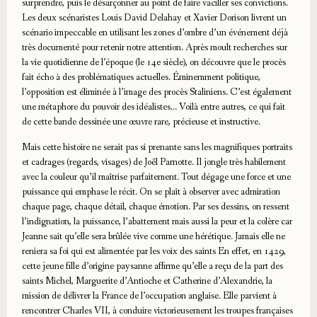
surprendre, puis le désarçonner au point de faire vaciller ses convictions.
Les deux scénaristes Louis David Delahay et Xavier Dorison livrent un
scénario impeccable en utilisant les zones d’ombre d’un événement déjà
très documenté pour retenir notre attention. Après moult recherches sur
la vie quotidienne de l’époque (le 14e siècle), on découvre que le procès
fait écho à des problématiques actuelles. Éminemment politique,
l’opposition est éliminée à l’image des procès Staliniens. C’est également
une métaphore du pouvoir des idéalistes… Voilà entre autres, ce qui fait
de cette bande dessinée une œuvre rare, précieuse et instructive.
Mais cette histoire ne serait pas si prenante sans les magnifiques portraits
et cadrages (regards, visages) de Joël Parnotte. Il jongle très habilement
avec la couleur qu’il maîtrise parfaitement. Tout dégage une force et une
puissance qui emphase le récit. On se plaît à observer avec admiration
chaque page, chaque détail, chaque émotion. Par ses dessins, on ressent
l’indignation, la puissance, l’abattement mais aussi la peur et la colère car
Jeanne sait qu’elle sera brûlée vive comme une hérétique. Jamais elle ne
reniera sa foi qui est alimentée par les voix des saints En effet, en 1429,
cette jeune fille d’origine paysanne affirme qu’elle a reçu de la part des
saints Michel, Marguerite d’Antioche et Catherine d’Alexandrie, la
mission de délivrer la France de l’occupation anglaise. Elle parvient à
rencontrer Charles VII, à conduire victorieusement les troupes françaises