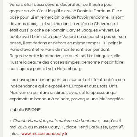
Venard était aussi devenu décorateur de théâtre pour
gagner sa vie. C’est là qu’il a croisé Danielle Darrieux. Elle a
posé pour lui et remerciait la vie de l’avoir rencontré. Ils sont
devenus amis, … et voisins dans la vallée de Chevreuse. Il
était aussi proche de Romain Gary et Jacques Prévert. Le
poète avait bien noté que « Venard ne se penche pas sur son
passé, il est dedans et dehors en même temps (…) Il peint le
Paris d’avant et le Paris de maintenant, son pendant.
Regardez cette locomotive, un sujet inédit et singulier, elle
illustre la beauté des choses simples, personne n’osait faire
ces sujets » pointe Lydia Harambourg.
Les ouvrages ne manquent pas sur cet artiste attaché à son
indépendance qui a exposé en Europe et aux Etats-Unis.
Mais voir sa peinture en direct, avec cette épaisseur qui
exprimait un bonheur à peindre, provoque une joie inégalée.
Isabelle BRIONE
«
Claude Venard, le post-cubisme du bonheur
», jusqu’au 4
e
mai 2025 au musée Couty, 1, place Henri Barbusse, Lyon 9
.
Infos :
www.museejeancouty.fr