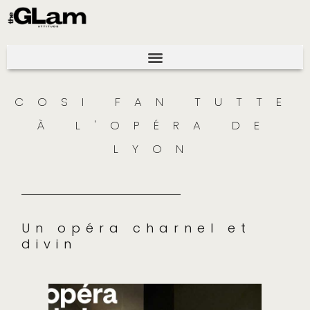
COSI FAN TUTTE
À L'OPÉRA DE
LYON
Un opéra charnel et
divin