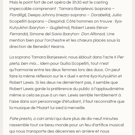
Mais le point fort de cet opéra de 3h30 est le casting
impeccable comprenant : Tamara Banjelevic (soprano –
Fiordiligi
), Deepa Johnny (mezzo-soprano –
Dorabella
), Juilia
Scopelliti (soprano –
Despina
). Côté hommes on trouve : Ilya-
Kutyukhin (baryton –
Guglielmo
), Robert Lewis (ténor-
Ferrando
), Simone del Savio (baryton-
Don Alfonso
). Une
mention bien pour l’orchestre et les chœurs placés sous la
direction de Benedict Kearns.
La soprano Tamara Banjesevic nous éblouit dans l’acte II
Per
pieta, ben mio…
Idem pour Guilia Scopelliti, tout n’est
qu’harmonie entre les deux femmes lors des duos. On peut
faire la même réflexion sur le « duel » entre Ilya-Kutyukhin et
Robert Lewis. Si les deux ne déméritent pas, il semble que
Robert Lewis garde la préférence du public à l’applaudimètre
même si cela se joue à un rien. Lewis semble terriblement à
l’aise dans son personnage d’étudiant, il faut reconnaître que
la musique de Mozart lui sied à merveille.
Fate presto, o cari amici
qui dure plus de dix-neuf minutes
rassemble tout ce beau monde pour un feu d’artifice musical
qui nous transporte des décennies en arrière et nous