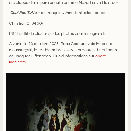
enveloppe d’une pure beauté comme Mozart savait la créer.
Cosi Fan Tutte –
en français = Ainsi font-elles toutes…
Christian CHARRAT
PS/ Il suffit de cliquer sur les photos pour les agrandir.
À venir : le 13 octobre 2025, Boris Godounov de Modeste
Moussorgski, le 16 décembre 2025, Les contes d’Hoffmann
de Jacques Offenbach. Plus d’informations sur
opera-
lyon.com