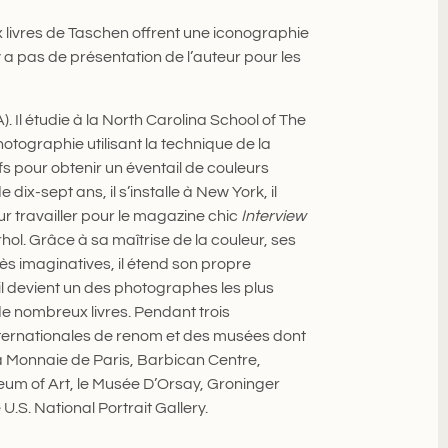
x livres de Taschen offrent une iconographie
 a pas de présentation de l’auteur pour les
 Il étudie à la North Carolina School of The
hotographie utilisant la technique de la
fs pour obtenir un éventail de couleurs
 dix-sept ans, il s’installe à New York, il
r travailler pour le magazine chic
Interview
ol. Grâce à sa maîtrise de la couleur, ses
ès imaginatives, il étend son propre
il devient un des photographes les plus
 de nombreux livres. Pendant trois
nternationales de renom et des musées dont
la Monnaie de Paris, Barbican Centre,
eum of Art, le Musée D’Orsay, Groninger
U.S. National Portrait Gallery.