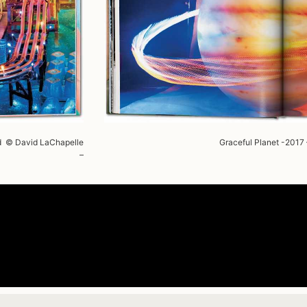
nd © David LaChapelle
Graceful Planet -2017
–