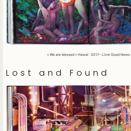
« We are blessed » Hawaï -2017- Livre Good News
Lost and Found