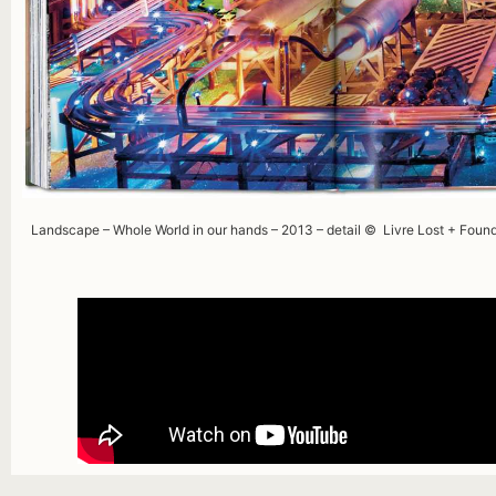
Landscape – Whole World in our hands – 2013 – detail © Livre Lost + Fou