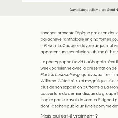
David Lachapelle – Livre Good 
Taschen présente l’épique projet en deu
parachève l’anthologie en cinq tomes co
+ Found
, LaChapelle dévoile un journal v
apportent une conclusion sublime à l’hist
Le photographe David LaChapelle s’est il
week parisienne avec la présentation de l
Paris is Louboutining
, qui évoquait les fi
Williams. C’était rétro et magnifique ! Cet
plus de son exposition bluffante à La Mon
couverture du dernier disque du groupe fr
inspiré par le travail de James Bidgood 
dont Taschen publia un livre éponyme dev
Mais qui est-il vraiment ?