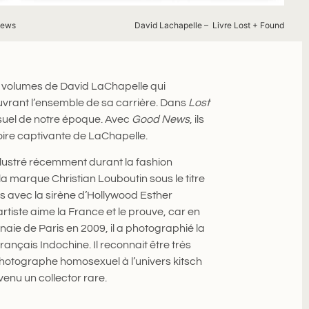
News
David Lachapelle – Livre Lost + Found
x volumes de David LaChapelle qui
uvrant l’ensemble de sa carrière. Dans
Lost
isuel de notre époque. Avec
Good News
, ils
oire captivante de LaChapelle.
lustré récemment durant la fashion
a marque Christian Louboutin sous le titre
lms avec la sirène d’Hollywood Esther
 artiste aime la France et le prouve, car en
naie de Paris en 2009, il a photographié la
ançais Indochine. Il reconnait être très
photographe homosexuel à l’univers kitsch
enu un collector rare.