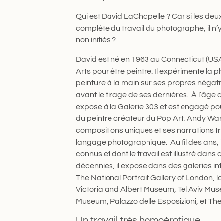
Qui est David LaChapelle ? Car si les deu
complète du travail du photographe, il n’y
non initiés ?
David est né en 1963 au Connecticut (USA).
Arts pour être peintre. Il expérimente la p
peinture à la main sur ses propres négati
avant le tirage de ses dernières. À l’âge de
expose à la Galerie 303 et est engagé pou
du peintre créateur du Pop Art, Andy Warh
compositions uniques et ses narrations tr
langage photographique. Au fil des ans, 
connus et dont le travail est illustré dans
décennies, il expose dans des galeries i
t
The National Portrait Gallery of London, 
Victoria and Albert Museum, Tel Aviv Mus
Museum, Palazzo delle Esposizioni, et The 
Un travail très
hom
o
érotique