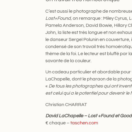
C’est aussi le photographe de nombreuses
Lost+Found,
on remarque : Miley Cyrus, L
Pamela Anderson, David Bowie, Hillary Cl
John, la liste est très longue et non exhau
le danseur Sergeï Polunin en couverture, i
condensé de son travail très homoérotiq
thème de la foi. Le lecteur est bluffé par la 
savante de la couleur.
Un cadeau particulier et abordable pour
LaChapelle, dont le pharaon de la photo
«
De tous les photographes qui ont invent
est celui qui a le potentiel pour devenir le
Christian CHARRAT
David LaChapelle – Lost +Found et Goo
€ chaque –
taschen.com