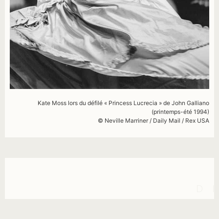
Kate Moss
lors du
défilé « Princess
Lucrecia
»
de John
Galliano
(printemps-été
1994
)
© Neville
Marriner
/ Daily Ma
il / Rex USA
D