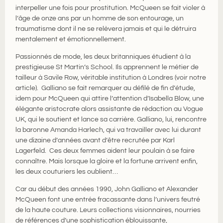
interpeller une fois pour prostitution. McQueen se fait violer à
l’âge de onze ans par un homme de son entourage, un
traumatisme dont il ne se relèvera jamais et qui le détruira
mentalement et émotionnellement.
Passionnés de mode, les deux britanniques étudient à la
prestigieuse St Martin’s School. Ils apprennent le métier de
tailleur à Savile Row, véritable institution à Londres (voir notre
article). Galliano se fait remarquer au défilé de fin d’étude,
idem pour McQueen qui attire l’attention d’Isabella Blow, une
élégante aristocrate alors assistante de rédaction au Vogue
UK, qui le soutient et lance sa carrière. Galliano, lui, rencontre
la baronne Amanda Harlech, qui va travailler avec lui durant
une dizaine d’années avant d’être recrutée par Karl
Lagerfeld. Ces deux femmes aident leur poulain à se faire
connaître. Mais lorsque la gloire et la fortune arrivent enfin,
les deux couturiers les oublient…
Car au début des années 1990, John Galliano et Alexander
McQueen font une entrée fracassante dans l’univers feutré
de la haute couture. Leurs collections visionnaires, nourries
de références d’une sophistication éblouissante,