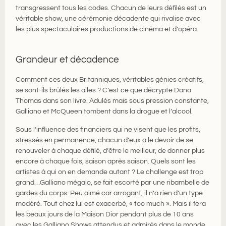
transgressent tous les codes. Chacun de leurs défilés est un
véritable show, une cérémonie décadente qui rivalise avec
les plus spectaculaires productions de cinéma et d’opéra.
Grandeur et décadence
Comment ces deux Britanniques, véritables génies créatifs,
se sont-ils brûlés les ailes ? C’est ce que décrypte Dana
Thomas dans son livre. Adulés mais sous pression constante,
Galliano et McQueen tombent dans la drogue et l’alcool.
Sous l’influence des financiers qui ne visent que les profits,
stressés en permanence, chacun d’eux a le devoir de se
renouveler à chaque défilé, d’être le meilleur, de donner plus
encore à chaque fois, saison après saison. Quels sont les
artistes à qui on en demande autant ? Le challenge est trop
grand…Galliano mégalo, se fait escorté par une ribambelle de
gardes du corps. Peu aimé car arrogant, il n’a rien d’un type
modéré. Tout chez lui est exacerbé, « too much ». Mais il fera
les beaux jours de la Maison Dior pendant plus de 10 ans
avec les Galliano Shows attendus et admirés dans le monde