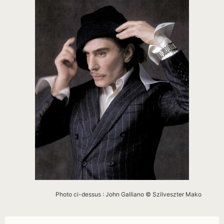
Photo ci-dessus : John Galliano © Szilveszter Mako