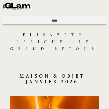
ELISABETH
LERICHE -LE
GRAND RETOUR
MAISON & OBJET
JANVIER 2026