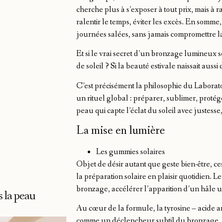
cherche plus à s’exposer à tout prix, mais à r
ralentir le temps, éviter les excès. En somme
journées salées, sans jamais compromettre l
Et si le vrai secret d’un bronzage lumineux s
de soleil ? Si la beauté estivale naissait aussi 
C’est précisément la philosophie du Labora
un rituel global : préparer, sublimer, prot
peau qui capte l’éclat du soleil avec justesse
La mise en lumière
Les gummies solaires
Objet de désir autant que geste bien-être, 
la préparation solaire en plaisir quotidien
bronzage, accélérer l’apparition d’un hâle u
 la peau
Au cœur de la formule, la tyrosine – acide a
comme un déclencheur subtil du bronzage. Ass