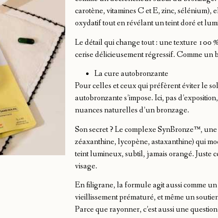
carotène, vitamines C et E, zinc, sélénium), e
oxydatif tout en révélant un teint doré et lu
Le détail qui change tout : une texture 100 %
cerise délicieusement régressif. Comme un b
La cure autobronzante
Pour celles et ceux qui préfèrent éviter le so
autobronzante s’impose. Ici, pas d’exposition
nuances naturelles d’un bronzage.
Son secret ? Le complexe SynBronze™, une s
zéaxanthine, lycopène, astaxanthine) qui mod
teint lumineux, subtil, jamais orangé. Juste c
visage.
En filigrane, la formule agit aussi comme un 
vieillissement prématuré, et même un soutien
Parce que rayonner, c’est aussi une question 