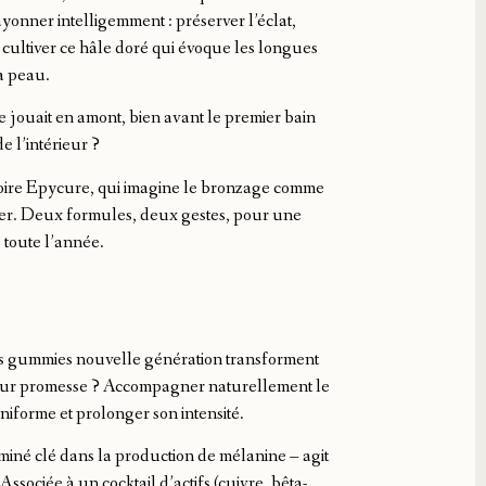
ayonner intelligemment : préserver l’éclat,
, cultiver ce hâle doré qui évoque les longues
a peau.
e jouait en amont, bien avant le premier bain
de l’intérieur ?
toire Epycure, qui imagine le bronzage comme
éger. Deux formules, deux gestes, pour une
, toute l’année.
ces gummies nouvelle génération transforment
. Leur promesse ? Accompagner naturellement le
niforme et prolonger son intensité.
miné clé dans la production de mélanine – agit
ociée à un cocktail d’actifs (cuivre, bêta-