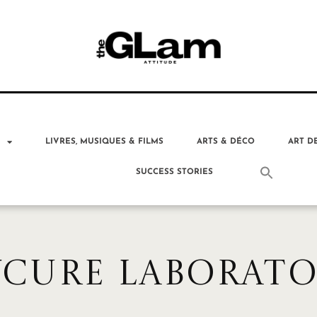
T
LIVRES, MUSIQUES & FILMS
ARTS & DÉCO
ART D
SUCCESS STORIES
YCURE LABORATO