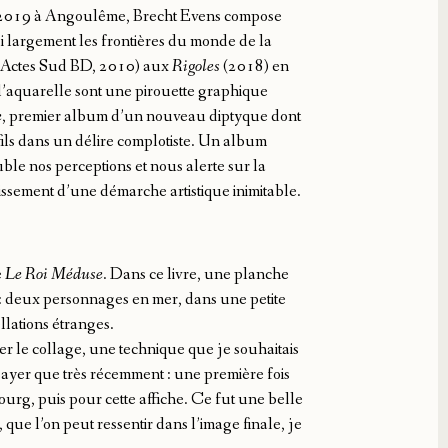
 2019 à Angoulême, Brecht Evens compose
largement les frontières du monde de la
Actes Sud BD, 2010) aux
Rigoles
(2018) en
l’aquarelle sont une pirouette graphique
e
, premier album d’un nouveau diptyque dont
fils dans un délire complotiste. Un album
ble nos perceptions et nous alerte sur la
tissement d’une démarche artistique inimitable.
e
Le Roi Méduse
. Dans ce livre, une planche
pe : deux personnages en mer, dans une petite
llations étranges.
ter le collage, une technique que je souhaitais
ssayer que très récemment : une première fois
g, puis pour cette affiche. Ce fut une belle
que l’on peut ressentir dans l’image finale, je