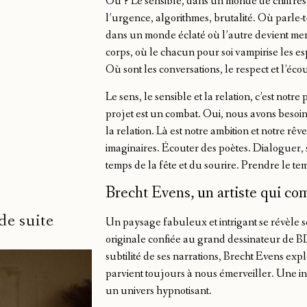
Où ? Le sensible, dans un monde de chiffres,
l’urgence, algorithmes, brutalité. Où parle-t
dans un monde éclaté où l’autre devient mena
corps, où le chacun pour soi vampirise les esp
Où sont les conversations, le respect et l’éco
Le sens, le sensible et la relation, c’est notr
projet est un combat. Oui, nous avons besoin 
la relation. Là est notre ambition et notre r
imaginaires. Écouter des poètes. Dialoguer, s
temps de la fête et du sourire. Prendre le te
Brecht Evens, un artiste qui co
de suite
Un paysage fabuleux et intrigant se révèle so
originale confiée au grand dessinateur de BD
subtilité de ses narrations, Brecht Evens expl
parvient toujours à nous émerveiller. Une i
un univers hypnotisant.