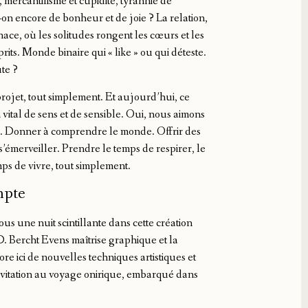
 mercantilisme et cupidité, tyrannie de
-on encore de bonheur et de joie ? La relation,
ce, où les solitudes rongent les cœurs et les
rits. Monde binaire qui « like » ou qui déteste.
ute ?
e projet, tout simplement. Et aujourd’hui, ce
vital de sens et de sensible. Oui, nous aimons
êve. Donner à comprendre le monde. Offrir des
’émerveiller. Prendre le temps de respirer, le
mps de vivre, tout simplement.
mpte
us une nuit scintillante dans cette création
. Bercht Evens maîtrise graphique et la
ore ici de nouvelles techniques artistiques et
nvitation au voyage onirique, embarqué dans