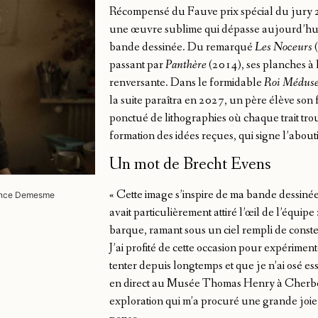
Récompensé du Fauve prix spécial du jury
une œuvre sublime qui dépasse aujourd’hui 
bande dessinée. Du remarqué
Les Noceurs
(
passant par
Panthère
(2014), ses planches à 
renversante. Dans le formidable
Roi Médus
la suite paraîtra en 2027, un père élève son 
ponctué de lithographies où chaque trait trou
formation des idées reçues, qui signe l’abou
Un mot de Brecht Evens
« Cette image s’inspire de ma bande dessiné
mence Demesme
avait particulièrement attiré l’œil de l’équi
barque, ramant sous un ciel rempli de conste
J’ai profité de cette occasion pour expérimen
tenter depuis longtemps et que je n’ai osé e
en direct au Musée Thomas Henry à Cherbour
exploration qui m’a procuré une grande joie, 