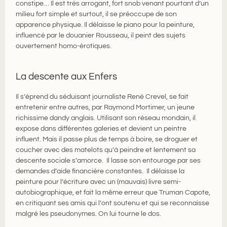
constipe… Il est très arrogant, fort snob venant pourtant d’un
milieu fort simple et surtout, il se préoccupe de son
apparence physique. Il délaisse le piano pour la peinture,
influencé par le douanier Rousseau, il peint des sujets
ouvertement homo-érotiques.
La descente aux Enfers
Il s’éprend du séduisant journaliste René Crevel, se fait
entretenir entre autres, par Raymond Mortimer, un jeune
richissime dandy anglais. Utilisant son réseau mondain, il
expose dans différentes galeries et devient un peintre
influent. Mais il passe plus de temps à boire, se droguer et
coucher avec des matelots qu’à peindre et lentement sa
descente sociale s’amorce. Il lasse son entourage par ses
demandes d’aide financière constantes. Il délaisse la
peinture pour l’écriture avec un (mauvais) livre semi-
autobiographique, et fait la même erreur que Truman Capote,
en critiquant ses amis qui l’ont soutenu et qui se reconnaisse
malgré les pseudonymes. On lui tourne le dos.