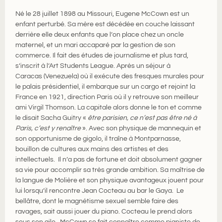
Né le 28 juillet 1898 au Missouri, Eugene McCown est un
enfant perturbé. Sa mère est décédée en couche laissant
derrière elle deux enfants que l’on place chez un oncle
maternel, et un mari accaparé par la gestion de son
commerce. Il fait des études de journalisme et plus tard,
s’inscrit à l’Art Students League. Après un séjour à
Caracas (Venezuela) où il exécute des fresques murales pour
le palais présidentiel, il embarque sur un cargo et rejoint la
France en 1921, direction Paris où il y retrouve son meilleur
ami Virgil Thomson. La capitale alors donne le ton et comme
le disait Sacha Guitry «
être parisien, ce n’est pas être né à
Paris, c’est y renaître
». Avec son physique de mannequin et
son opportunisme de gigolo, il traîne à Montparnasse,
bouillon de cultures aux mains des artistes et des
intellectuels. Il n’a pas de fortune et doit absolument gagner
sa vie pour accomplir sa très grande ambition. Sa maîtrise de
la langue de Molière et son physique avantageux jouent pour
lui lorsqu’il rencontre Jean Cocteau au bar le Gaya. Le
bellâtre, dont le magnétisme sexuel semble faire des
ravages, sait aussi jouer du piano. Cocteau le prend alors
sous son aile. McCown se fait connaître comme pianiste de