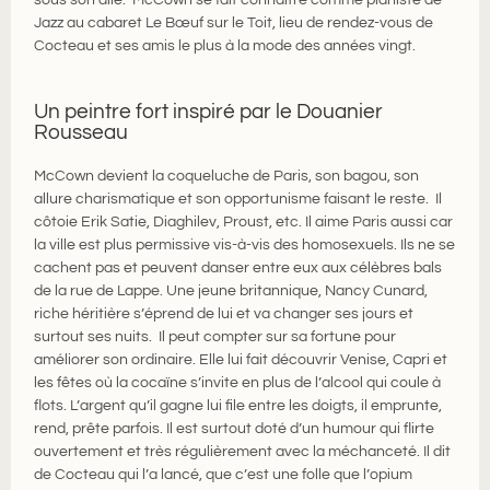
Jazz au cabaret Le Bœuf sur le Toit, lieu de rendez-vous de
Cocteau et ses amis le plus à la mode des années vingt.
Un peintre fort inspiré par le Douanier
Rousseau
McCown devient la coqueluche de Paris, son bagou, son
allure charismatique et son opportunisme faisant le reste. Il
côtoie Erik Satie, Diaghilev, Proust, etc. Il aime Paris aussi car
la ville est plus permissive vis-à-vis des homosexuels. Ils ne se
cachent pas et peuvent danser entre eux aux célèbres bals
de la rue de Lappe. Une jeune britannique, Nancy Cunard,
riche héritière s’éprend de lui et va changer ses jours et
surtout ses nuits. Il peut compter sur sa fortune pour
améliorer son ordinaire. Elle lui fait découvrir Venise, Capri et
les fêtes où la cocaïne s’invite en plus de l’alcool qui coule à
flots. L’argent qu’il gagne lui file entre les doigts, il emprunte,
rend, prête parfois. Il est surtout doté d’un humour qui flirte
ouvertement et très régulièrement avec la méchanceté. Il dit
de Cocteau qui l’a lancé, que c’est une folle que l’opium