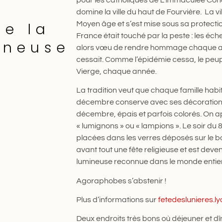
domine la ville du haut de Fourvière. La vi
de la
Moyen âge et s’est mise sous sa protecti
France était touché par la peste : les éche
ineuse
alors vœu de rendre hommage chaque ann
cessait. Comme l’épidémie cessa, le peup
Vierge, chaque année.
La tradition veut que chaque famille habita
décembre conserve avec ses décorations
décembre, épais et parfois colorés. On a
« lumignons » ou « lampions ». Le soir du
placées dans les verres déposés sur le bo
avant tout une fête religieuse et est deven
lumineuse reconnue dans le monde entier 
Agoraphobes s’abstenir !
Plus d’informations sur
fetedeslunieres.ly
Deux endroits très bons où déjeuner et d