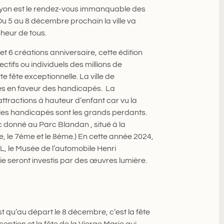
e Lyon est le rendez-vous immanquable des
 Du 5 au 8 décembre prochain la ville va
onheur de tous.
 6 créations anniversaire, cette édition
ectifs ou individuels des millions de
 fête exceptionnelle. La ville de
es en faveur des handicapés. La
attractions à hauteur d’enfant car vu la
t les handicapés sont les grands perdants.
 donné au Parc Blandan , situé à la
e, le 7ème et le 8ème.) En cette année 2024,
NL, le Musée de l’automobile Henri
ie seront investis par des œuvres lumière.
st qu’au départ le 8 décembre, c’est la fête
ption et la fête de la Vierge Marie qui