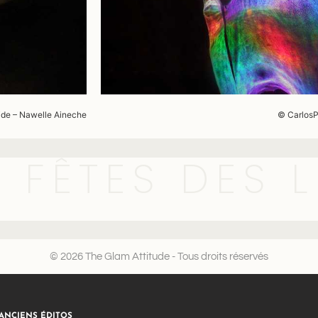
ide – Nawelle Aineche
© CarlosP
FÊTES DES 
© 2026 The Glam Attitude - Tous droits réservés
ANCIENS ÉDITOS