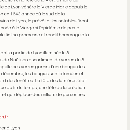
lle de Lyon vénère la Vierge Marie depuis le
on en 1643 année où le sud de la
vins de Lyon, le prévôt et les notables firent
ée à la Vierge si l’épidémie de peste
le tint sa promesse et rendit hommage à la
nt la partie de Lyon illuminée le 8
 de Noël son assortiment de verres du 8
ppelle ces verres garnis d’une bougie des
 8 décembre, les bougies sont allumées et
rd des fenêtres. La fête des lumières était
ue au fil du temps, une fête de la création
et qui déplace des milliers de personnes.
on.fr
îner à Lyon