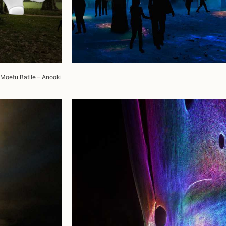
 Moetu Batlle – Anooki