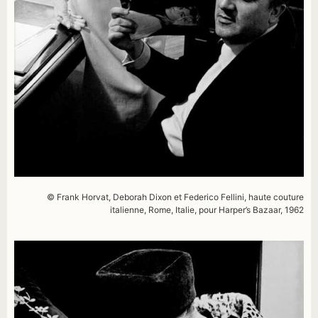
© Frank Horvat, Deborah Dixon et Federico Fellini, haute couture
italienne, Rome, Italie, pour Harper’s Bazaar, 1962