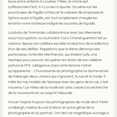
boxe entre enfants à Londres ? Rien, le cliché est
suffisamment fort, il n’y a rien à ajouter. Sa série sur les
prostituées de Pigalle à Paris et le cabaret de striptease le
Sphinx aussi à Pigalle, est tout simplement chargée en
émotion voire tristesse malgré les sourires de façade.
La photo de l’immorale collaboratrice avec les Allemands
sous l’occupation, la couturière Coco Chanel guettant tel un
vautour depuis son célèbre escalier la réaction de la salle lors
d’un de ses défilés. Rappelons que la dame dénonça ses
partenaires, la famille Wertheimer, qui étaient juifs, à la
Gestapo pour pouvoir récupérer les droits de son célèbre
parfum le N°5. L’élégance chez cette femme n’était
qu’apparente… L’humanisme du photographe lui donne envie
de mélanger deux univers qui s’ignorent, la rue et la mode. Il
mêle les top models de l’époque avec les gens de la rue, c’est
nouveau ! Le milieu de la mode est sans cesse à la recherche
de la nouveauté et ce jusqu’à l’absurde.
Hovart inspire toujours les photographes de mode dont Peter
Lindbergh, maitre du noir & blanc et autre génie de la
photographie et du portrait. Ont doit ce magnifique ouvrage à