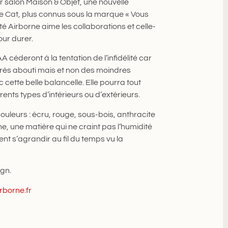
 salon Maison & Objet, une nouvelle
Le Cat, plus connus sous la marque « Vous
é Airborne aime les collaborations et celle-
our durer.
 céderont à la tentation de l’infidélité car
rès abouti mais et non des moindres
 cette belle balancelle. Elle pourra tout
ents types d’intérieurs ou d’extérieurs.
ouleurs : écru, rouge, sous-bois, anthracite
e, une matière qui ne craint pas l’humidité
ent s’agrandir au fil du temps vu la
ign.
rborne.fr