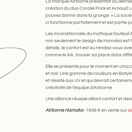
La marque Airborne présentait au dernier
création du duo Coralie Frick et Arnaud 
pouvez dormir dans la grange. » La sociét
ci fonctionne parfaitement et est partie p
Les inconditionnels du mythique fauteuil AA
non seulement le design de Hamaka est t
détails, le confort est au rendez-vous avec
comme le AA, trouver sa place dans différ
Elle se présente pour le moment en cinq c
et noir. Une gamme de couleurs en Batylin
et résiste aux UV et qui devrait certainem
créativité de l’équipe d’Airborne.
Une alliance réussie alliant confort et des
Airborne Hamaka
-1656 € en vente sur
ai