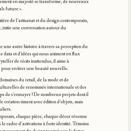
blement en majesté se transforme, de nouveaux
als future ».
ontière de l’artisanat et du design contemporain,
 initie une conversation autour du
.
e une autre histoire à travers sa perception du
e data et d’idées qui nous animent en flux
eller de récits inattendus, il aime à
pour en tirer une beauté nouvelle.
 domaines du retail, de la mode et de
s culturelles de renommée internationale et des
emps de s’ennuyer ! De nombreux projets dont il
e création riment avec édition d’objets, mais
uliers.
temporain, chaque pièce, chaque décor résonne
 le cadre d’activations à forte identité. Témoins