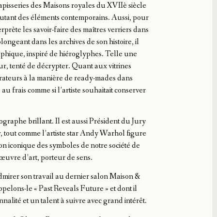
s tapisseries des Maisons royales du XVIIè siècle
outant des éléments contemporains. Aussi, pour
erprète les savoir-faire des maîtres verriers dans
plongeant dans les archives de son histoire, il
phique, inspiré de hiéroglyphes. Telle une
ur, tenté de décrypter.​ Quant aux vitrines
érateurs à la manière de ready-mades dans
 au frais comme si l’artiste souhaitait conserver
graphe brillant. Il est aussi Président du Jury
tout comme l’artiste star Andy Warhol​ figure
on iconique des symboles de notre société de
œuvre d’art, porteur de sens.
admirer son travail au dernier salon Maison &
pelons-le « Past Reveals Future » et dont il
alité et un talent à suivre avec grand intérêt.