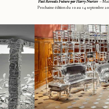
Past Reveals Future par Harry Nuriev
–
Mai
Prochaine édition du 10 au 14 septembre 2