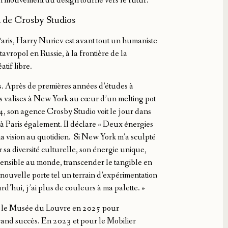
un mouvement du design tourné vers le futur.
n de Crosby Studios
Paris, Harry Nuriev est avant tout un humaniste
vropol en Russie, à la frontière de la
́atif libre.
Après de premières années d’études à
ses valises à New York au cœur d’un melting pot
2014, son agence Crosby Studio voit le jour dans
 à Paris également. Il déclare
«
Deux énergies
ma vision au quotidien. Si New York m’a sculpté
 sa diversité culturelle, son énergie unique,
 sensible au monde, transcender le tangible en
e nouvelle porte tel un terrain d’expérimentation
d’hui​, j’ai plus de couleurs à ma palette. »
ont le Musée du Louvre en 2025 pour
and succès. En 2023 et pour le Mobilier