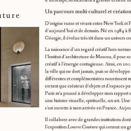
d’un temps, ils incarnent à grande échelle 
Un parcours multi-culturel et créatio
uture
D’origine russe et vivant entre New York et 
d’aujourd’hui et de demain. Né en 1984 à Sta
Géorgie, il évolue très tôt dans un univers cre
La naissance d’un regard créatif hors normes. 
l’Institut d’architecture de Moscou, il pose 
créatif à l’énergie contagieuse. Ainsi, en 
la ville qui ne dort jamais, puis se développe
différentes et complémentaires nourrissent 
en tant que créateur d’objets et d’espaces par
Paris m’a poussé à développer mon rapport
une histoire visuelle, spirituelle, un art. Un
s’est ouverte à mon arrivée en France. Aujour
Il collabore avec de grandes institutions d
l’exposition
Louvre Couture
qui connut un gr