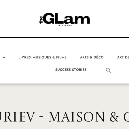
T
LIVRES, MUSIQUES & FILMS
ARTS & DÉCO
ART D
SUCCESS STORIES
RIEV - MAISON & O