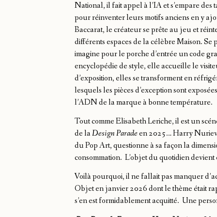
National, il fait appel à ​l’IA et s’empare de
pour réinventer leurs motifs anciens en y aj
Baccarat, le créateur se prête au jeu et réint
différents espaces de la célèbre Maison. Se 
imagine pour le porche d’entrée un code gra
encyclopédie de style, elle accueille le visite
d’exposition, elles se transforment en réfrig
lesquels les pièces d’exception sont exposées
l’ADN de la marque à bonne température.
Tout comme Elisabeth Leriche, il est un scéno
de la
Design Parade
en 2025… Harry Nuriev, 
du Pop Art, questionne à sa façon la dimensi
consommation. L’objet du quotidien devient 
Voilà pourquoi, il ne fallait pas manquer d’
Objet en janvier 2026 dont le thème était rap
s’en est formidablement acquitté. Une personn