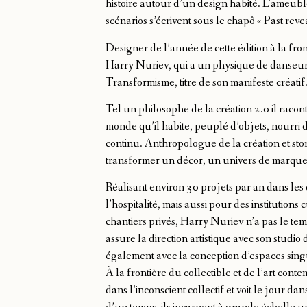
histoire autour d’un design habité. L’ameu
scénarios s’écrivent sous le chapô « Past reve
Designer de l’année de cette édition à la fr
Harry Nuriev, qui a un physique de danseur,
Transformisme, titre de son manifeste créatif
Tel un philosophe de la création 2.0 il racont
monde qu’il habite, peuplé d’objets, nourri d
continu. Anthropologue de la création et storyt
transformer un décor, un univers de marque 
Réalisant environ 30 projets par an dans les
l’hospitalité, mais aussi pour des institution
chantiers privés, Harry Nuriev n’a pas le t
assure la direction artistique avec son studio d
également avec la conception d’espaces sing
À la frontière du collectible et de l’art con
dans l’inconscient collectif et voit le jour dans