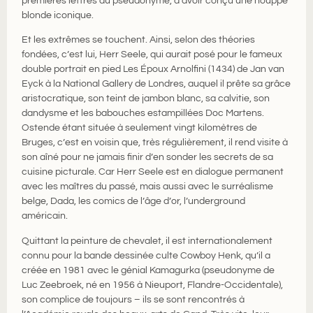
premières lettres du pseudonyme, d’avoir conçu une houppe
blonde iconique.
Et les extrêmes se touchent. Ainsi, selon des théories
fondées, c’est lui, Herr Seele, qui aurait posé pour le fameux
double portrait en pied Les Époux Arnolfini (1434) de Jan van
Eyck à la National Gallery de Londres, auquel il prête sa grâce
aristocratique, son teint de jambon blanc, sa calvitie, son
dandysme et les babouches estampillées Doc Martens.
Ostende étant située à seulement vingt kilomètres de
Bruges, c’est en voisin que, très régulièrement, il rend visite à
son aîné pour ne jamais finir d’en sonder les secrets de sa
cuisine picturale. Car Herr Seele est en dialogue permanent
avec les maîtres du passé, mais aussi avec le surréalisme
belge, Dada, les comics de l’âge d’or, l’underground
américain.
Quittant la peinture de chevalet, il est internationalement
connu pour la bande dessinée culte Cowboy Henk, qu’il a
créée en 1981 avec le génial Kamagurka (pseudonyme de
Luc Zeebroek, né en 1956 à Nieuport, Flandre-Occidentale),
son complice de toujours – ils se sont rencontrés à