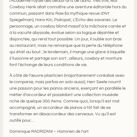
l’Académie royale des beaux-arts de Gand. Très vite, leur
Cowboy Henk allait connaître une aventure éditoriale hors du
commun, passant dans Raw (la mythique revue d’Art
Spiegelman), Hara-Kiri, Psikopat, L’Écho des savanes. Le
personnage, un cowboy blond massif à la mâchoire carrée et
à la vacuité abyssale, évolue selon sa logique déjantée et
disjonctée, qui rend tout possible. Un jour, il oublie son bras
au restaurant, mais ne remarque que la perte du téléphone
qui était au bout ; le lendemain, il mange une glace à laquelle
il fusionne et partage son sort ; ailleurs, cowboy et monture
font l’échange de leurs conditions de vie.
À côté de l’œuvre plasticien (majoritairement coréalisé avec
le comparse, mais parfois en solo aussi), Herr Seele nourrit
une passion pour les pianos anciens, exerçant en parallèle le
métier d’accordeur et possédant une collection muséale
riche de quelque 300 items. Comme quoi, lorsqu’il est mal
accompagné, un accordeur de pianos a tôt fait de se
transformer en désaccordeur des cerveaux. Vu qu’il est
outillé pour…
Dominique RADRIZANI – Historien de l’art