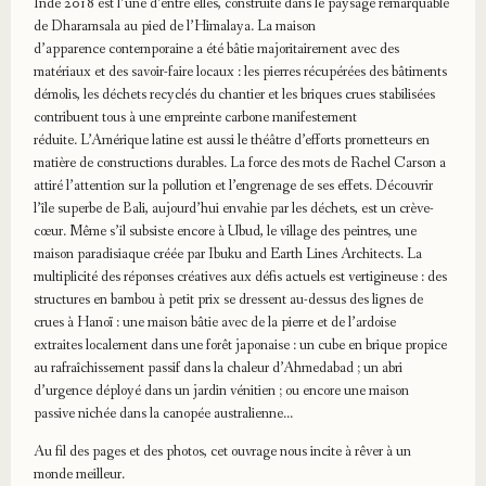
Inde 2018 est l’une d’entre elles, construite dans le paysage remarquable
de Dharamsala au pied de l’Himalaya. La maison
d’apparence contemporaine a été bâtie majoritairement avec des
matériaux et des savoir-faire locaux : les pierres récupérées des bâtiments
démolis, les déchets recyclés du chantier et les briques crues stabilisées
contribuent tous à une empreinte carbone manifestement
réduite. L’Amérique latine est aussi le théâtre d’efforts prometteurs en
matière de constructions durables. La force des mots de Rachel Carson a
attiré l’attention sur la pollution et l’engrenage de ses effets. Découvrir
l’île superbe de Bali, aujourd’hui envahie par les déchets, est un crève-
cœur. Même s’il subsiste encore à Ubud, le village des peintres, une
maison paradisiaque créée par Ibuku and Earth Lines Architects. La
multiplicité des réponses créatives aux défis actuels est vertigineuse : des
structures en bambou à petit prix se dressent au-dessus des lignes de
crues à Hanoï : une maison bâtie avec de la pierre et de l’ardoise
extraites localement dans une forêt japonaise : un cube en brique propice
au rafraîchissement passif dans la chaleur d’Ahmedabad ; un abri
d’urgence déployé dans un jardin vénitien ; ou encore une maison
passive nichée dans la canopée australienne…
Au fil des pages et des photos, cet ouvrage nous incite à rêver à un
monde meilleur.