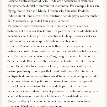
Comme d’autres régions d’Asie, l’Inde offre de nombreux exemples
d’approche de durabilité innovante et inattendue. Par exemple, la maison
Flying House, Martand Khosla, Dharamsala, Himachal Pradesh,
Inde 2018 est l’une d’entre elles, construite dans le paysage remarquable
de Dharamsala au pied de l’Himalaya. La maison
d’apparence contemporaine a été bâtie majoritairement avec des
matériaux et des savoir-faire locaux : les pierres récupérées des bâtiments
démolis, les déchets recyclés du chantier et les briques crues stabilisées
contribuent tous à une empreinte carbone manifestement
réduite. L’Amérique latine est aussi le théâtre d’efforts prometteurs en
matière de constructions durables. La force des mots de Rachel Carson a
attiré l’attention sur la pollution et l’engrenage de ses effets. Découvrir
l’île superbe de Bali, aujourd’hui envahie par les déchets, est un crève-
cœur. Même s’il subsiste encore à Ubud, le village des peintres, une
maison paradisiaque créée par Ibuku and Earth Lines Architects. La
multiplicité des réponses créatives aux défis actuels est vertigineuse : des
structures en bambou à petit prix se dressent au-dessus des lignes de
crues à Hanoï : une maison bâtie avec de la pierre et de l’ardoise
extraites localement dans une forêt japonaise : un cube en brique propice
au rafraîchissement passif dans la chaleur d’Ahmedabad ; un abri
d’urgence déployé dans un jardin vénitien ; ou encore une maison
passive nichée dans la canopée australienne…