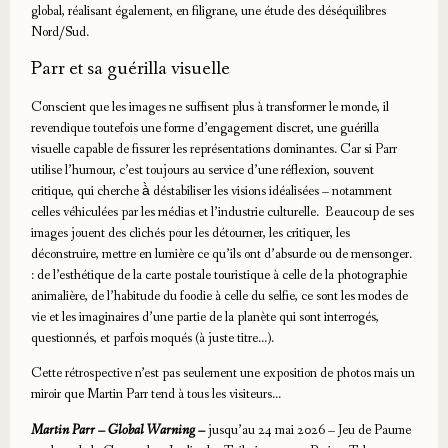
global, réalisant également, en filigrane, une étude des déséquilibres
Nord/Sud.
Parr et sa guérilla visuelle
Conscient que les images ne suffisent plus à transformer le monde, il
revendique toutefois une forme d’engagement discret, une guérilla
visuelle capable de fissurer les représentations dominantes. Car si Parr
utilise l’humour, c’est toujours au service d’une réflexion, souvent
critique, qui cherche à̀ déstabiliser les visions idéalisées – notamment
celles véhiculées par les médias et l’industrie culturelle. Beaucoup de ses
images jouent des clichés pour les détourner, les critiquer, les
déconstruire, mettre en lumière ce qu’ils ont d’absurde ou de mensonger.
: de l’esthétique de la carte postale touristique à celle de la photographie
animalière, de l’habitude du foodie à celle du selfie, ce sont les modes de
vie et les imaginaires d’une partie de la planète qui sont interrogés,
questionnés, et parfois moqués (à juste titre…).
Cette rétrospective n’est pas seulement une exposition de photos mais un
miroir que Martin Parr tend à tous les visiteurs…
Martin Parr – Global Warning –
jusqu’au 24 mai 2026 – Jeu de Paume