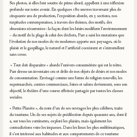
Ses photos, si elles font sourire de prime abord, appellent à une réflexion
profonde sur notre avenir. En quelques 180 œuvres traversant plus de
cinquante ans de production, l’exposition aborde, en 5 sections, nos
turpitudes contemporaines, à travers des thèmes, des motifs, des
obsessions récurrentes-: la façon dont les loisirs modifient l’environnement
– du motif de la plage à̀ celui des déchets, Parr a saisi les mutations que
l’évolution de nos modes de vie modernes apporte aux paysages, où le
plaisir et le gaspillage, le naturel et l’artificiel coexistent et s’entremêlent
sans cesse.
« Tout doit disparaitre » aborde l’univers consumériste qui est le nôtre.
Parr dresse un inventaire cru et drôle de nos objets de désirs et nos modes
de consommation. Envisagé comme une forme de religion nouvelle, les
supermarchés, centres commerciaux, foires et salons deviennent, sous son
objectif, le théâtre d’une course effrénée partagée par toutes les classes
sociales.
« Petite Planète », du nom d’un de ses ouvrages les plus célèbres, traite
du tourisme. Un de ses sujets de prédilection depuis quarante ans, dont il
a, sur tous les continents, exploré les plaisirs, mais également les
contradictions voire les impasses. Dans les lieux les plus emblématiques,
il s’est intéressé aux habitudes et aux comportements de ce tourisme