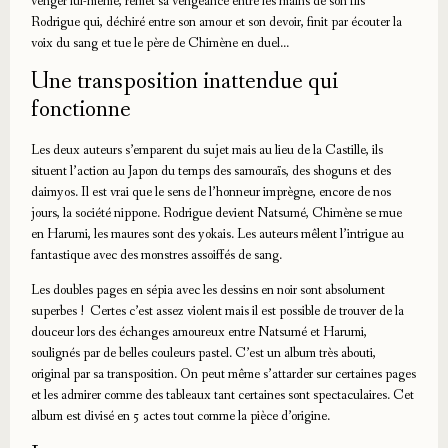
venger lui-même, remet sa vengeance entre les mains de son fils
Rodrigue qui, déchiré entre son amour et son devoir, finit par écouter la
voix du sang et tue le père de Chimène en duel…
Une transposition inattendue qui
fonctionne
Les deux auteurs s’emparent du sujet mais au lieu de la Castille, ils
situent l’action au Japon du temps des samouraïs, des shoguns et des
daimyos. Il est vrai que le sens de l’honneur imprègne, encore de nos
jours, la société nippone. Rodrigue devient Natsumé, Chimène se mue
en Harumi, les maures sont des yokais. Les auteurs mêlent l’intrigue au
fantastique avec des monstres assoiffés de sang.
Les doubles pages en sépia avec les dessins en noir sont absolument
superbes ! Certes c’est assez violent mais il est possible de trouver de la
douceur lors des échanges amoureux entre Natsumé et Harumi,
soulignés par de belles couleurs pastel. C’est un album très abouti,
original par sa transposition. On peut même s’attarder sur certaines pages
et les admirer comme des tableaux tant certaines sont spectaculaires. Cet
album est divisé en 5 actes tout comme la pièce d’origine.