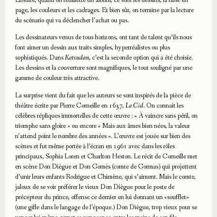
page, les couleurs et les cadrages. Et bien sûr, on termine par la lecture
du scénario qui va déclencher l’achat ou pas.
Les dessinateurs venus de tous horizons, ont tant de talent qu’ils nous
font aimer un dessin aux traits simples, hyperréalistes ou plus
sophistiqués. Dans
Ketsudan
, c’est la seconde option qui a été choisie.
Les dessins et la couverture sont magnifiques, le tout souligné par une
gamme de couleur très attractive.
La surprise vient du fait que les auteurs se sont inspirés de la pièce de
théâtre écrite par Pierre Corneille en 1637,
Le Cid
. On connait les
célèbres répliques immortelles de cette œuvre : « À vaincre sans péril, on
triomphe sans gloire » ou encore « Mais aux âmes bien nées, la valeur
n’attend point le nombre des années ». L’œuvre est jouée sur bien des
scènes et fut même portée à l’écran en 1961 avec dans les rôles
principaux, Sophia Loren et Charlton Heston. Le récit de Corneille met
en scène Don Diègue et Don Gomès (comte de Gormas) qui projettent
d’unir leurs enfants Rodrigue et Chimène, qui s’aiment. Mais le comte,
jaloux de se voir préférer le vieux Don Diègue pour le poste de
précepteur du prince, offense ce dernier en lui donnant un «soufflet»
(une gifle dans le langage de l’époque.) Don Diègue, trop vieux pour se