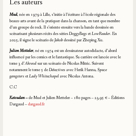
Les auteurs
Mud
,
née en 1979 à Lille, s’initie à l’écriture à l’école régionale des
beaux-arts avant de la pratiquer dans la chanson, en tant que membre
d’un groupe de rock. Il s’oriente ensuite vers la bande dessinée en
scénarisant plusieurs récits des séries
DoggyBags
et
LowReader
. En
2025, il signe le scénario de
Jakob
dessiné par Zheping Xu.
Julien Motteler
, né en 1974 est un dessinateur autodidacte, d’abord
influencé par les comics et le fantastique. Sa carrière est lancée avec le
tome 3 d’
Akreod
sur un scénario de Nicolas Mitric. Suivent
notamment le tome 5 de
Détectives
avec Herik Hanna,
Space
gangsters
et
Lady Whitechapel
avec Nicolas Antona.
C.C
Ketsudan –
de Mud et Julien Metteler – 180 pages – 23,95 € – Éditions
Dargaud –
dargaud.fr