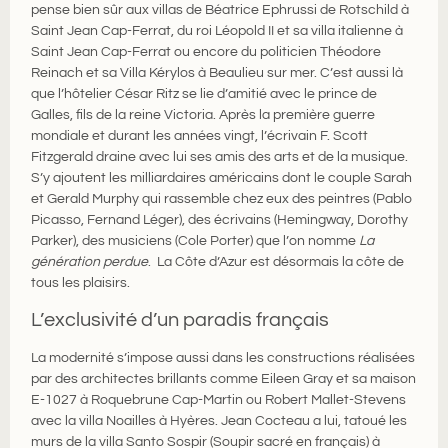
pense bien sûr aux villas de Béatrice Ephrussi de Rotschild à
Saint Jean Cap-Ferrat, du roi Léopold II et sa villa italienne à
Saint Jean Cap-Ferrat ou encore du politicien Théodore
Reinach et sa Villa Kérylos à Beaulieu sur mer. C’est aussi là
que l’hôtelier César Ritz se lie d’amitié avec le prince de
Galles, fils de la reine Victoria. Après la première guerre
mondiale et durant les années vingt, l’écrivain F. Scott
Fitzgerald draine avec lui ses amis des arts et de la musique.
S’y ajoutent les milliardaires américains dont le couple Sarah
et Gerald Murphy qui rassemble chez eux des peintres (Pablo
Picasso, Fernand Léger), des écrivains (Hemingway, Dorothy
Parker), des musiciens (Cole Porter) que l’on nomme
La
génération perdue
. La Côte d’Azur est désormais la côte de
tous les plaisirs.
L’exclusivité d’un paradis français
La modernité s’impose aussi dans les constructions réalisées
par des architectes brillants comme Eileen Gray et sa maison
E-1027 à Roquebrune Cap-Martin ou Robert Mallet-Stevens
avec la villa Noailles à Hyères. Jean Cocteau a lui, tatoué les
murs de la villa Santo Sospir (Soupir sacré en français) à