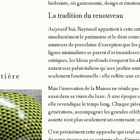
hédoniste, où gastronomie, design et émotion
La tradition du renouveau
Aujourd’hui, Raynaud appartient à cette cat
simultanément le patrimoine et le désir conte
amateurs de porcelaine d’exception que les p
lignes minimalistes se parent d’or incandesce
oniriques, les bleus profonds évoquent les a
autant aux palais italiens qu’aux jardins asi
atière
seulement fonctionnelle : elle reflète une cer
Mais l’innovation de la Maison ne réside pas 
aussi dans sa vision du luxe. À une époque s
elle revendique le temps long. Chaque pièce
générations, accompagner les grandes céléb
assiette n’est plus seulement un contenant ;
C’est précisément cette approche qui rend au
de notre époque ne se contente plus d’impres