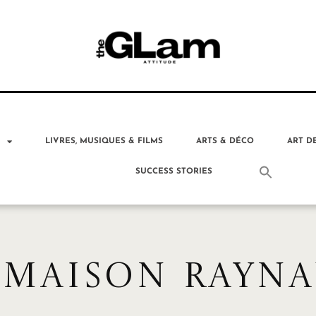
T
LIVRES, MUSIQUES & FILMS
ARTS & DÉCO
ART D
SUCCESS STORIES
 MAISON RAYN