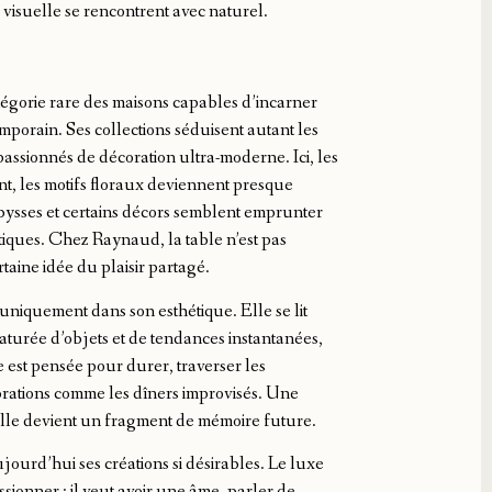
 visuelle se rencontrent avec naturel.
égorie rare des maisons capables d’incarner
mporain. Ses collections séduisent autant les
assionnés de décoration ultra-moderne. Ici, les
nt, les motifs floraux deviennent presque
bysses et certains décors semblent emprunter
atiques. Chez Raynaud, la table n’est pas
taine idée du plaisir partagé.
uniquement dans son esthétique. Elle se lit
aturée d’objets et de tendances instantanées,
 est pensée pour durer, traverser les
rations comme les dîners improvisés. Une
 elle devient un fragment de mémoire future.
jourd’hui ses créations si désirables. Le luxe
sionner : il veut avoir une âme, parler de