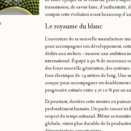
transmission, de savoir-faire, d’authenticité,
compris cette évolution avant beaucoup d’au
d
Le royaume du blanc
L’ouverture de sa nouvelle manufacture mar
pour accompagner son développement, cette
dédiés aux ateliers – incarne une ambition i
international. Équipé à 90 % de nouveaux out
des fours nouvelle génération, des systèmes
four électrique de 19 mètres de long. Une mo
conçue pour accompagner un doublement du c
progressive estimée entre 5 et 10 % par an a
Et pourtant, derrière cette montée en puis
profondément humain. On parle encore ici de 
respect du temps artisanal. Même sa transit
globale, vision plus durable de la producti
démonstrations opportunistes.