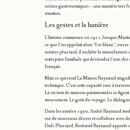
scènes gastronomiques – une manière très fr
émotion.
Les gestes et la lumière
L’histoire commence en 1911, lorsque Martia
ce que l’on appelait alors “l’or blanc”, ouvr
années plus tard, il rachète la manufacture 
entreprise familiale qui deviendra l’une des s
français.
Mais ce qui rend La Maison Raynaud singulièr
technique. C’est cette capacité rare à traver
Là où tant de maisons patrimoniales se figent 
mouvement. Le goût du voyage. Le dialogue av
Dans les années 1950, André Raynaud modern
ose de nouveaux décors et collabore avec d
Dalí. Plus tard, Bertrand Raynaud apporte u