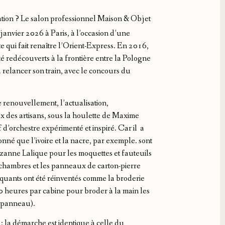
tion ? Le salon professionnel Maison & Objet
n janvier 2026 à Paris, à l’occasion d’une
 qui fait renaître l’Orient-Express. En 2016,
 redécouverts à la frontière entre la Pologne
à relancer son train, avec le concours du
e renouvellement, l’actualisation,
eux des artisans, sous la houlette de Maxime
 d’orchestre expérimenté et inspiré. Car il a
nné que l’ivoire et la nacre, par exemple. sont
Suzanne Lalique pour les moquettes et fauteuils
s chambres et les panneaux de carton-pierre
quants ont été réinventés comme la broderie
 heures par cabine pour broder à la main les
n panneau).
 : la démarche est identique à celle du