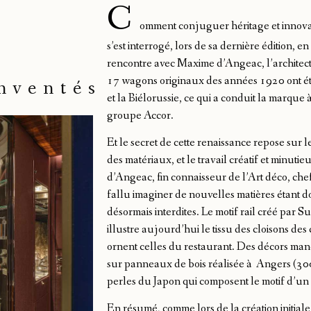
C
omment conjuguer héritage et innova
s’est interrogé, lors de sa dernière édition, e
rencontre avec Maxime d’Angeac, l’architecte
17 wagons originaux des années 1920 ont été
nventés
et la Biélorussie, ce qui a conduit la marque 
groupe Accor.
Et le secret de cette renaissance repose sur l
des matériaux, et le travail créatif et minuti
d’Angeac, fin connaisseur de l’Art déco, chef
fallu imaginer de nouvelles matières étant do
désormais interdites. Le motif rail créé par 
illustre aujourd’hui le tissu des cloisons de
ornent celles du restaurant. Des décors man
sur panneaux de bois réalisée à Angers (300
perles du Japon qui composent le motif d’u
En résumé, comme lors de la création initiale