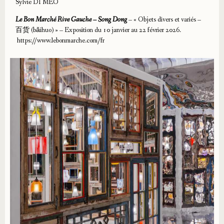
Sylvie DI MEO
Le Bon Marché Rive Gauche – Song Dong
–
« Objets divers et variés –
百货 (bǎihuo) » – Exposition du 10 janvier au 22 février 2026.
https://www.lebonmarche.com/fr