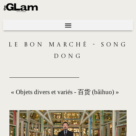
LE BON MARCHÉ - SONG
DONG
« Objets divers et variés -
货
(bǎihuo) »
百