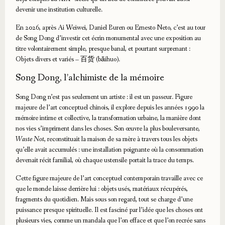
devenir une institution culturelle.
En 2026, après Ai Weiwei, Daniel Buren ou Ernesto Neto, c’est au tour
de Song Dong d’investir cet écrin monumental avec une exposition au
titre volontairement simple, presque banal, et pourtant surprenant :
Objets divers et variés – 百货 (bǎihuo).
Song Dong, l’alchimiste de la mémoire
Song Dong n’est pas seulement un artiste : il est un passeur. Figure
majeure de l’art conceptuel chinois, il explore depuis les années 1990 la
mémoire intime et collective, la transformation urbaine, la manière dont
nos vies s’impriment dans les choses. Son œuvre la plus bouleversante,
Waste Not
, reconstituait la maison de sa mère à travers tous les objets
qu’elle avait accumulés : une installation poignante où la consommation
devenait récit familial, où chaque ustensile portait la trace du temps.
Cette figure majeure de l’art conceptuel contemporain travaille avec ce
que le monde laisse derrière lui : objets usés, matériaux récupérés,
fragments du quotidien. Mais sous son regard, tout se charge d’une
puissance presque spirituelle. Il est fasciné par l’idée que les choses ont
plusieurs vies, comme un mandala que l’on efface et que l’on recrée sans