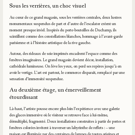
Sous les verrières, un choc visuel
Au cœur de ce grand magasin, sous les verrières centrales, deux lustres
monumentaux suspendus de part et d’autre de l’escalator créent un
moment presque irréel. Inspirés du porte-bouteilles de Duchamp, ils
scintillent comme des constellations blanches, hommage à l’avant-garde
parisienne et à l’histoire artistique de la rive gauche.
Autour, des rideaux de soie imprimés encadrent l’espace comme des
fenêtres imaginaires. Le grand magasin devient décor, installation,
cathédrale lumineuse. On lève les yeux, on perd ses repères jusqu’à en
avoir le vertige. L’art est partout, le commerce disparaît, remplacé par une
sensation d’immensité suspendue.
Au deuxième étage, un émerveillement
étourdissant
Là-haut, l’artiste pousse encore plus loin l’expérience avec une galerie
des glaces immersive où le visiteur se retrouve face à lui-même,
démultiplié, fragmenté. Deux installations construites à partir de portes et
fenêtres colorées invitent à traverser un labyrinthe de reflets : – une
maison est illuminée par des centaines de lampes de toutes origines et