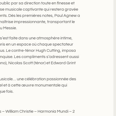
public par sa direction toute en finesse et
ose musicale captivante qui restera gravée
ts. Dès les premières notes, Paul Agnew a
îtrise impressionnante, transportant le
du Messie.
 s’est faite dans une atmosphère intime,
aris en un espace où chaque spectateur
ous. Le contre-ténor Hugh Cutting, imposa
onquise. Les compliments s’adressent aussi
ano), Nicolas Scott (ténor) et Edward Grint
musicale… une célébration passionnée des
el et à cette œuvre monumentale qui
ue fois.
s – William Christie – Harmonia Mundi – 2