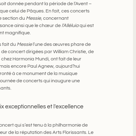
 soit donnée pendant la période de l’Avent –
que celui de Pâques. En fait, ces concerts
 section du
Messie
, concernant
issance ainsi que le chœur de
l’Alléluia
qui est
ent magnifique.
 fait du
Messie
l’une des œuvres phare de
de concert dirigées par William Christie, de
chez Harmonia Mundi, ont fait de leur
jamais encore Paul Agnew, aujourd’hui
nfronté à ce monument de la musique
 tournée de concerts qui inaugure une
sants.
x exceptionnelles et l'excellence
cert qui s’est tenu à la philharmonie de
eur de la réputation des Arts Florissants. Le