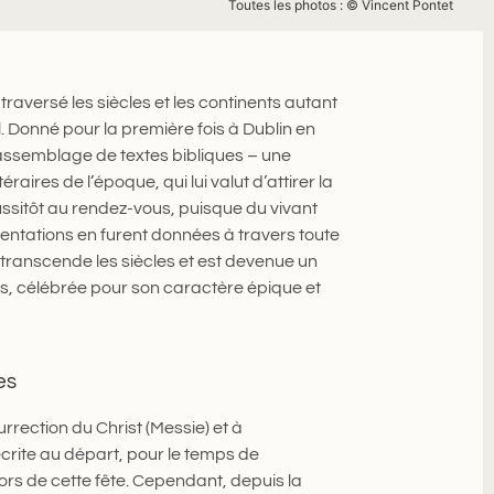
Toutes les photos : © Vincent Pontet
traversé les siècles et les continents autant
 Donné pour la première fois à Dublin en
 assemblage de textes bibliques – une
éraires de l’époque, qui lui valut d’attirer la
ussitôt au rendez-vous, puisque du vivant
tations en furent données à travers toute
transcende les siècles et est devenue un
s, célébrée pour son caractère épique et
es
urrection du Christ (Messie) et à
écrite au départ, pour le temps de
ors de cette fête. Cependant, depuis la