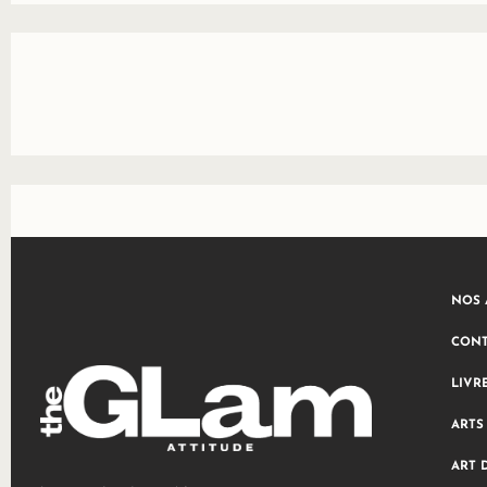
NOS 
CONT
LIVR
ARTS
ART 