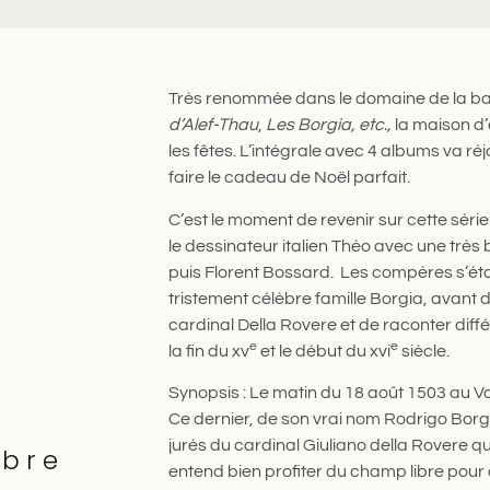
Très renommée dans le domaine de la ban
d’Alef-Thau
,
Les Borgia, etc.,
la maison d’
les fêtes. L’intégrale avec 4 albums va ré
faire le cadeau de Noël parfait.
C’est le moment de revenir sur cette séri
le dessinateur italien Théo avec une très
puis Florent Bossard. Les compères s’ét
tristement célèbre famille Borgia, avant d
cardinal Della Rovere et de raconter diffé
e
e
la fin du xv
et le début du xvi
siècle.
Synopsis : Le matin du 18 août 1503 au V
Ce dernier, de son vrai nom Rodrigo Borgi
jurés du cardinal Giuliano della Rovere qui
èbre
entend bien profiter du champ libre pour 