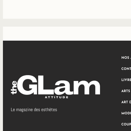
NOS 
CONT
LIVR
ARTS
ART 
Le magazine des esthètes
MODE
COUP