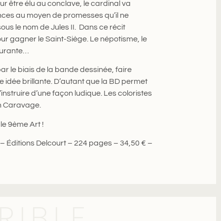
ur être élu au conclave, le cardinal va
ances au moyen de promesses qu’il ne
us le nom de Jules II. Dans ce récit
our gagner le Saint-Siège. Le népotisme, le
courante…
r le biais de la bande dessinée, faire
e idée brillante. D’autant que la BD permet
nstruire d’une façon ludique. Les coloristes
un Caravage.
le 9ème Art !
 Éditions Delcourt – 224 pages – 34,50 € –
RIBLE