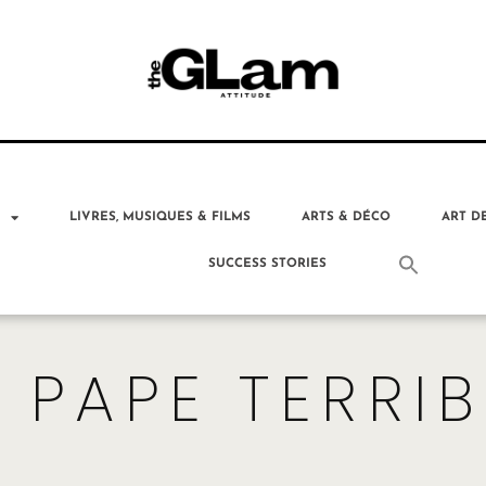
T
LIVRES, MUSIQUES & FILMS
ARTS & DÉCO
ART D
SUCCESS STORIES
E PAPE TERRIB