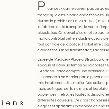
P
our ceux qui ne savent pas ce qu’e
français) : c’est un bar clandestin voire u
durant la prohibition (1920 à 1933 ) aux 
la fabrication, le transport, la vente, l’im
alcoolisées. On devait s’isoler et se cach
mafia contrôlait cette industrie avec viole
tout contrôle de la police, il fallait être 
clandestins. On se transmettait, l’adres
L’idée de l’Aedaen-Place à Strasbourg, e
époque et dans un temps où l’alcool est e
L’Aedaen-Place compte une brasserie, une
On accède à ce dernier par la pizzeria et u
très habilement dissimulée. Dès celle-ci 
mais poétique, certains murs et les plafo
papier peint rétro, les fauteuils disparat
ciens
différentes couleurs. De gros chandelier
élégant et apaisant. Un trophée de chass