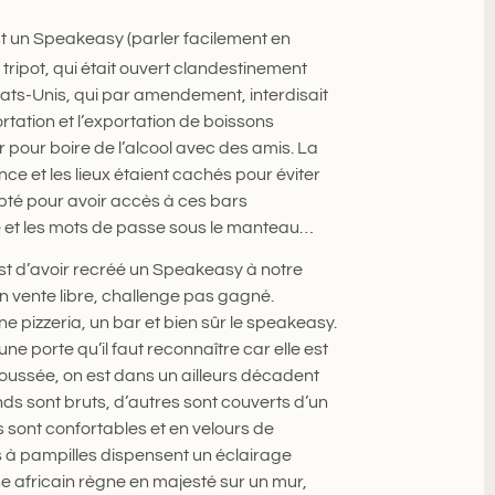
st un Speakeasy (parler facilement en
n tripot, qui était ouvert clandestinement
États-Unis, qui par amendement, interdisait
portation et l’exportation de boissons
er pour boire de l’alcool avec des amis. La
nce et les lieux étaient cachés pour éviter
coopté pour avoir accès à ces bars
se et les mots de passe sous le manteau…
st d’avoir recréé un Speakeasy à notre
n vente libre, challenge pas gagné.
 pizzeria, un bar et bien sûr le speakeasy.
ne porte qu’il faut reconnaître car elle est
poussée, on est dans un ailleurs décadent
nds sont bruts, d’autres sont couverts d’un
es sont confortables et en velours de
s à pampilles dispensent un éclairage
e africain règne en majesté sur un mur,