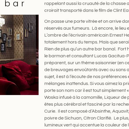
e bar
rappelant aussi la cruauté de la chasse a
croirait transporté dans le film de Clint 
On passe une porte vitrée et on arrive dan
réservés aux fumeurs. Là encore, le lieu e
L’ombre de l’écrivain américain Ernest He
totalement hors du temps. Mais que sera
Rien de plus qu’un autre bar banal. Fort
le barman et consultant Lucas Gacitua-Pet
préparent, sur un thème saisonnier (en c
de breuvages envoûtants avec ou sans al
sujet, il est à l’écoute de nos préférences 
mélanges inattendus. Si vous aimez la pri
porte son nom car il est tout simplement «
Woska infusé à la camomille, Liqueur d
êtes plus cérébral et fasciné par la rech
Curie. Il est composé d’Absinthe, Aquavit
poivre de Sichuan, Citron Clarifié. Le plus
lumineux vert qui accentue la couleur de 