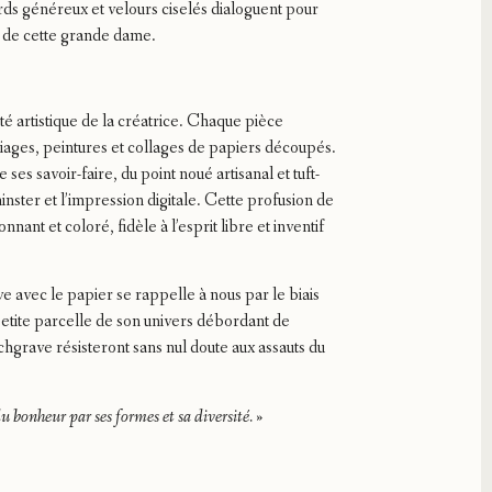
rds généreux et velours ciselés dialoguent pour
ité de cette grande dame.
té artistique de la créatrice. Chaque pièce
pliages, peintures et collages de papiers découpés.
es savoir-faire, du point noué artisanal et tuft-
nster et l’impression digitale. Cette profusion de
nt et coloré, fidèle à l’esprit libre et inventif
e avec le papier se rappelle à nous par le biais
petite parcelle de son univers débordant de
hgrave résisteront sans nul doute aux assauts du
 du bonheur par ses formes et sa diversité. »